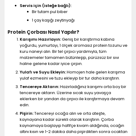
Servis için (isteğe bağlı):
Bir tutam pul biber
1 çay kaşığı zeytinyağı
Protein Çorbası Nasıl Yapılır?
Karışımı Hazırlayın:
Geniş bir karıştırma kabına
yoğurdu, yumurtayı, 1 ölçek aromasız protein tozunu ve
kuru naneyi alın. Bir tel çırpıcı yardımıyla, tüm
malzemeler tamamen bütünleşip, pürüzsüz bir sıvı
haline gelene kadar iyice çırpın.
Yulafı ve Suyu Ekleyin:
Homojen hale gelen karışıma
yulaf ezmesini ve tuzu ekleyip bir tur daha karıştırın.
Tencereye Aktarın:
Hazırladığınız karışımı orta boy bir
tencereye aktarın. Üzerine sıcak suyu yavaşça
eklerken bir yandan da çırpıcı ile karıştırmaya devam
edin.
Pişirin:
Tencereyi ocağa alın ve orta ateşte,
kaynayana kadar sürekli olarak karıştırın. Çorba
kaynamaya başlayıp hafifçe kıvam aldığında, ocağın
altını kısın ve 1-2 dakika daha pişirdikten sonra ocaktan