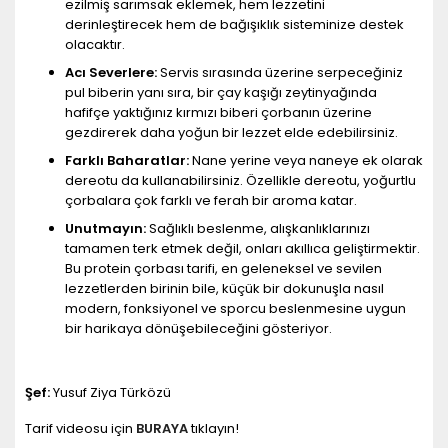
ezilmiş sarımsak eklemek, hem lezzetini
derinleştirecek hem de bağışıklık sisteminize destek
olacaktır.
Acı Severlere:
Servis sırasında üzerine serpeceğiniz
pul biberin yanı sıra, bir çay kaşığı zeytinyağında
hafifçe yaktığınız kırmızı biberi çorbanın üzerine
gezdirerek daha yoğun bir lezzet elde edebilirsiniz.
Farklı Baharatlar:
Nane yerine veya naneye ek olarak
dereotu da kullanabilirsiniz. Özellikle dereotu, yoğurtlu
çorbalara çok farklı ve ferah bir aroma katar.
Unutmayın:
Sağlıklı beslenme, alışkanlıklarınızı
tamamen terk etmek değil, onları akıllıca geliştirmektir.
Bu protein çorbası tarifi, en geleneksel ve sevilen
lezzetlerden birinin bile, küçük bir dokunuşla nasıl
modern, fonksiyonel ve sporcu beslenmesine uygun
bir harikaya dönüşebileceğini gösteriyor.
Şef:
Yusuf Ziya Türközü
Tarif videosu için
BURAYA
tıklayın!