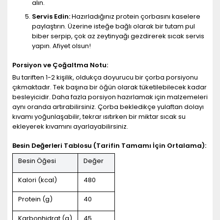
alın.
Servis Edin:
Hazırladığınız protein çorbasını kaselere
paylaştırın. Üzerine isteğe bağlı olarak bir tutam pul
biber serpip, çok az zeytinyağı gezdirerek sıcak servis
yapın. Afiyet olsun!
Porsiyon ve Çoğaltma Notu:
Bu tariften 1-2 kişilik, oldukça doyurucu bir çorba porsiyonu
çıkmaktadır. Tek başına bir öğün olarak tüketilebilecek kadar
besleyicidir. Daha fazla porsiyon hazırlamak için malzemeleri
aynı oranda artırabilirsiniz. Çorba bekledikçe yulaftan dolayı
kıvamı yoğunlaşabilir, tekrar ısıtırken bir miktar sıcak su
ekleyerek kıvamını ayarlayabilirsiniz.
Besin Değerleri Tablosu (Tarifin Tamamı İçin Ortalama):
Besin Öğesi
Değer
Kalori (kcal)
480
Protein (g)
40
Karbonhidrat (g)
45