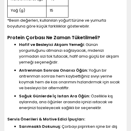
Yağ (g)
15
*Besin değerleri, kullanılan yoğurt türüne ve yumurta
boyutuna göre küçük farklılıklar gösterebilir.
Protein Çorbası Ne Zaman Tüketilmeli?
Hafif ve Besleyici Akşam Yemeği:
Günün
yorgunluğunu atmanızı sağlayacak, midenizi
yormadan sizi tok tutacak, hafif ama güçlü bir akşam
yemeği seçeneğidir.
Antrenman Sonrası Onarıcı Öğün:
Yoğun bir
antrenman sonrası hem kaybettiğiniz sıvıyı yerine
koymak hem de kas onarımını hızlandırmak için sıcak
ve besleyici bir alternatiftir.
Soğuk Günlerde İç Isıtan Ara Öğün:
Özellikle kış
aylarında, ana öğünler arasında içinizi ısıtacak ve
enerjinizi tazeleyecek sağlıklı bir seçenektir.
Servis Önerileri & Motive Edici İpuçları:
Sarımsaklı Dokunuş:
Çorbayı pişirirken içine bir diş