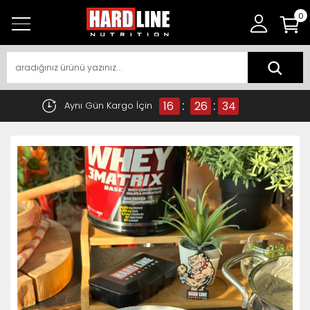
0
:
:
16
26
34
Aynı Gün Kargo İçin