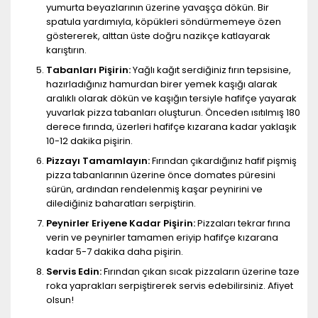
yumurta beyazlarının üzerine yavaşça dökün. Bir
spatula yardımıyla, köpükleri söndürmemeye özen
göstererek, alttan üste doğru nazikçe katlayarak
karıştırın.
Tabanları Pişirin:
Yağlı kağıt serdiğiniz fırın tepsisine,
hazırladığınız hamurdan birer yemek kaşığı alarak
aralıklı olarak dökün ve kaşığın tersiyle hafifçe yayarak
yuvarlak pizza tabanları oluşturun. Önceden ısıtılmış 180
derece fırında, üzerleri hafifçe kızarana kadar yaklaşık
10-12 dakika pişirin.
Pizzayı Tamamlayın:
Fırından çıkardığınız hafif pişmiş
pizza tabanlarının üzerine önce domates püresini
sürün, ardından rendelenmiş kaşar peynirini ve
dilediğiniz baharatları serpiştirin.
Peynirler Eriyene Kadar Pişirin:
Pizzaları tekrar fırına
verin ve peynirler tamamen eriyip hafifçe kızarana
kadar 5-7 dakika daha pişirin.
Servis Edin:
Fırından çıkan sıcak pizzaların üzerine taze
roka yaprakları serpiştirerek servis edebilirsiniz. Afiyet
olsun!