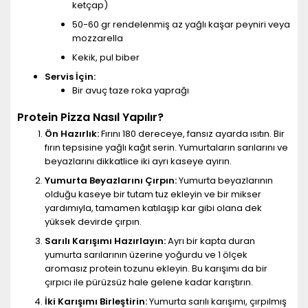
ketçap)
50-60 gr rendelenmiş az yağlı kaşar peyniri veya
mozzarella
Kekik, pul biber
Servis İçin:
Bir avuç taze roka yaprağı
Protein Pizza Nasıl Yapılır?
Ön Hazırlık:
Fırını 180 dereceye, fansız ayarda ısıtın. Bir
fırın tepsisine yağlı kağıt serin. Yumurtaların sarılarını ve
beyazlarını dikkatlice iki ayrı kaseye ayırın.
Yumurta Beyazlarını Çırpın:
Yumurta beyazlarının
olduğu kaseye bir tutam tuz ekleyin ve bir mikser
yardımıyla, tamamen katılaşıp kar gibi olana dek
yüksek devirde çırpın.
Sarılı Karışımı Hazırlayın:
Ayrı bir kapta duran
yumurta sarılarının üzerine yoğurdu ve 1 ölçek
aromasız protein tozunu ekleyin. Bu karışımı da bir
çırpıcı ile pürüzsüz hale gelene kadar karıştırın.
İki Karışımı Birleştirin:
Yumurta sarılı karışımı, çırpılmış