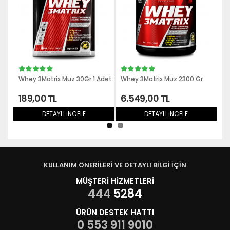
hey 3Matrix Muz 30Gr 1 Adet
Whey 3Matrix Muz 2300 Gr
Whey 3Ma
89,00 TL
6.549,00 TL
3.099,
DETAYLI İNCELE
DETAYLI İNCELE
DE
KULLANIM ÖNERİLERİ VE DETAYLI BİLGİ İÇİN
MÜŞTERİ HİZMETLERİ
444
5284
ÜRÜN DESTEK HATTI
0 553 911 9010