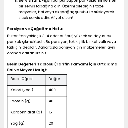
Servis Edin:
Pişen puf puf Japon pankeklerini hemen
bir servis tabağına alın. Üzerini dilediğiniz taze
meyveler, bal veya akçaağaç şurubu ile süsleyerek
sıcak servis edin. Afiyet olsun!
Porsiyon ve Çoğaltma Notu:
Bu tariften yaklaşık 3-4 adet puf puf, yüksek ve doyurucu
pankek çıkmaktadır. Bu porsiyon, tek kişilik bir kahvaltı veya
tatlı için idealdir. Daha fazla porsiyon için malzemeleri aynı
oranda artırabilirsiniz.
Besin Değerleri Tablosu (Tarifin Tamamı İçin Ortalama -
Bal ve Meyve Hariç):
Besin Öğesi
Değer
Kalori (kcal)
400
Protein (g)
40
Karbonhidrat (g)
15
Yağ (g)
20