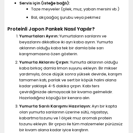
Servis için (isteğe bağlı):
Taze meyveler (çilek, muz, yaban mersini vb.)
Bal, akçaağaç şurubu veya pekmez
Proteinli Japon Pankek Nasıl Yapılır?
Yumurtaları Ayırın:
Yumurtaların sarılarını ve
beyazlarını dikkatlice iki ayrı kaba ayırın. Yumurta
aklarının olduğu kaba tek bir damla bile sarı
karışmamasına özen gösterin.
Yumurta Aklarını Çırpın:
Yumurta aklarının olduğu
kaba birkaç damla limon suyunu ekleyin. Bir mikser
yardımıyla, önce düşük sonra yüksek devirde, karışım
tamamen katı, parlak ve sert bir köpük halini alana
kadar yaklaşık 4-5 dakika çırpın. Kabı ters
çevirdiğinizde akmayacak bir kıvama gelmelidir.
Hazırladığınız köpüğü bir kenara alın.
Yumurta Sarılı Karışımı Hazırlayın:
Ayrı bir kapta
olan yumurta sarılarının üzerine sütü, nişastayı,
kabartma tozunu ve 1 ölçek muz aromalı protein
tozunu ekleyin. Bir çırpıcı ile tüm malzemeler pürüzsüz
bir kıvam alana kadar iyice karıştırın.