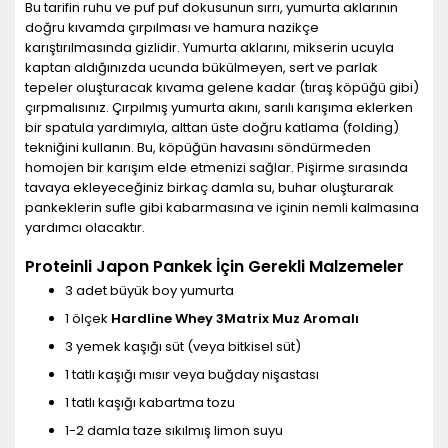
Bu tarifin ruhu ve puf puf dokusunun sırrı, yumurta aklarının
doğru kıvamda çırpılması ve hamura nazikçe
karıştırılmasında gizlidir. Yumurta aklarını, mikserin ucuyla
kaptan aldığınızda ucunda bükülmeyen, sert ve parlak
tepeler oluşturacak kıvama gelene kadar (tıraş köpüğü gibi)
çırpmalısınız. Çırpılmış yumurta akını, sarılı karışıma eklerken
bir spatula yardımıyla, alttan üste doğru katlama (folding)
tekniğini kullanın. Bu, köpüğün havasını söndürmeden
homojen bir karışım elde etmenizi sağlar. Pişirme sırasında
tavaya ekleyeceğiniz birkaç damla su, buhar oluşturarak
pankeklerin sufle gibi kabarmasına ve içinin nemli kalmasına
yardımcı olacaktır.
Proteinli Japon Pankek İçin Gerekli Malzemeler
3 adet büyük boy yumurta
1 ölçek
Hardline Whey 3Matrix Muz Aromalı
3 yemek kaşığı süt (veya bitkisel süt)
1 tatlı kaşığı mısır veya buğday nişastası
1 tatlı kaşığı kabartma tozu
1-2 damla taze sıkılmış limon suyu