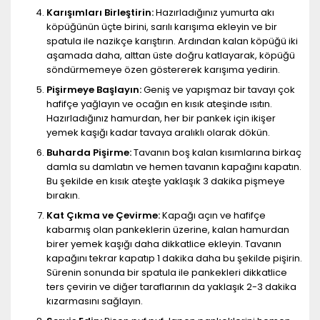
Karışımları Birleştirin:
Hazırladığınız yumurta akı
köpüğünün üçte birini, sarılı karışıma ekleyin ve bir
spatula ile nazikçe karıştırın. Ardından kalan köpüğü iki
aşamada daha, alttan üste doğru katlayarak, köpüğü
söndürmemeye özen göstererek karışıma yedirin.
Pişirmeye Başlayın:
Geniş ve yapışmaz bir tavayı çok
hafifçe yağlayın ve ocağın en kısık ateşinde ısıtın.
Hazırladığınız hamurdan, her bir pankek için ikişer
yemek kaşığı kadar tavaya aralıklı olarak dökün.
Buharda Pişirme:
Tavanın boş kalan kısımlarına birkaç
damla su damlatın ve hemen tavanın kapağını kapatın.
Bu şekilde en kısık ateşte yaklaşık 3 dakika pişmeye
bırakın.
Kat Çıkma ve Çevirme:
Kapağı açın ve hafifçe
kabarmış olan pankeklerin üzerine, kalan hamurdan
birer yemek kaşığı daha dikkatlice ekleyin. Tavanın
kapağını tekrar kapatıp 1 dakika daha bu şekilde pişirin.
Sürenin sonunda bir spatula ile pankekleri dikkatlice
ters çevirin ve diğer taraflarının da yaklaşık 2-3 dakika
kızarmasını sağlayın.