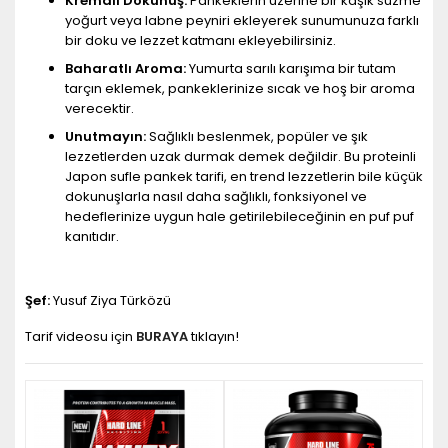
Kremalı Dokunuş:
Pankeklerin üzerine bir kaşık süzme
yoğurt veya labne peyniri ekleyerek sunumunuza farklı
bir doku ve lezzet katmanı ekleyebilirsiniz.
Baharatlı Aroma:
Yumurta sarılı karışıma bir tutam
tarçın eklemek, pankeklerinize sıcak ve hoş bir aroma
verecektir.
Unutmayın:
Sağlıklı beslenmek, popüler ve şık
lezzetlerden uzak durmak demek değildir. Bu proteinli
Japon sufle pankek tarifi, en trend lezzetlerin bile küçük
dokunuşlarla nasıl daha sağlıklı, fonksiyonel ve
hedeflerinize uygun hale getirilebileceğinin en puf puf
kanıtıdır.
Şef:
Yusuf Ziya Türközü
Tarif videosu için
BURAYA
tıklayın!