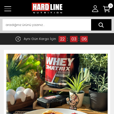
0
:
:
22
03
06
Aynı Gün Kargo İçin