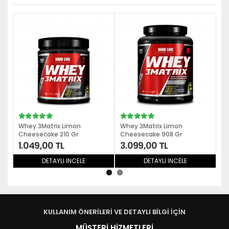
Whey 3Matrix Limon
Whey 3Matrix Limon
Wh
Cheesecake 210 Gr
Cheesecake 908 Gr
C
1.049,00 TL
3.099,00 TL
6
DETAYLI İNCELE
DETAYLI İNCELE
KULLANIM ÖNERİLERİ VE DETAYLI BİLGİ İÇİN
MÜŞTERİ HİZMETLERİ