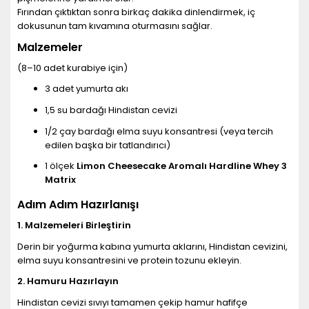
Fırından çıktıktan sonra birkaç dakika dinlendirmek, iç
dokusunun tam kıvamına oturmasını sağlar.
Malzemeler
(8–10 adet kurabiye için)
3 adet yumurta akı
1,5 su bardağı Hindistan cevizi
1/2 çay bardağı elma suyu konsantresi (veya tercih
edilen başka bir tatlandırıcı)
1 ölçek
Limon Cheesecake Aromalı Hardline Whey 3
Matrix
Adım Adım Hazırlanışı
1. Malzemeleri Birleştirin
Derin bir yoğurma kabına yumurta aklarını, Hindistan cevizini,
elma suyu konsantresini ve protein tozunu ekleyin.
2. Hamuru Hazırlayın
Hindistan cevizi sıvıyı tamamen çekip hamur hafifçe