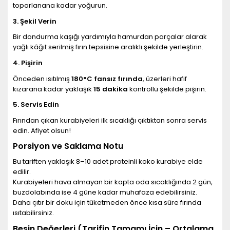
toparlanana kadar yoğurun.
3. Şekil Verin
Bir dondurma kaşığı yardımıyla hamurdan parçalar alarak
yağlı kâğıt serilmiş fırın tepsisine aralıklı şekilde yerleştirin.
4. Pişirin
Önceden ısıtılmış
180°C fansız fırında
, üzerleri hafif
kızarana kadar yaklaşık
15 dakika
kontrollü şekilde pişirin.
5. Servis Edin
Fırından çıkan kurabiyeleri ilk sıcaklığı çıktıktan sonra servis
edin. Afiyet olsun!
Porsiyon ve Saklama Notu
Bu tariften yaklaşık 8–10 adet proteinli koko kurabiye elde
edilir.
Kurabiyeleri hava almayan bir kapta oda sıcaklığında 2 gün,
buzdolabında ise 4 güne kadar muhafaza edebilirsiniz.
Daha çıtır bir doku için tüketmeden önce kısa süre fırında
ısıtabilirsiniz.
Besin Değerleri (Tarifin Tamamı İçin – Ortalama