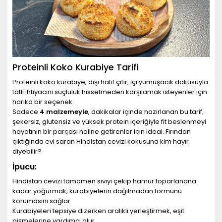
Proteinli Koko Kurabiye Tarifi
Proteinli koko kurabiye; dışı hafif çıtır, içi yumuşacık dokusuyla
tatlı ihtiyacını suçluluk hissetmeden karşılamak isteyenler için
harika bir seçenek.
Sadece
4 malzemeyle
, dakikalar içinde hazırlanan bu tarif;
şekersiz, glutensiz ve yüksek protein içeriğiyle fit beslenmeyi
hayatının bir parçası haline getirenler için ideal. Fırından
çıktığında evi saran Hindistan cevizi kokusuna kim hayır
diyebilir?
İpucu:
Hindistan cevizi tamamen sıvıyı çekip hamur toparlanana
kadar yoğurmak, kurabiyelerin dağılmadan formunu
korumasını sağlar.
Kurabiyeleri tepsiye dizerken aralıklı yerleştirmek, eşit
pişmelerine yardımcı olur.