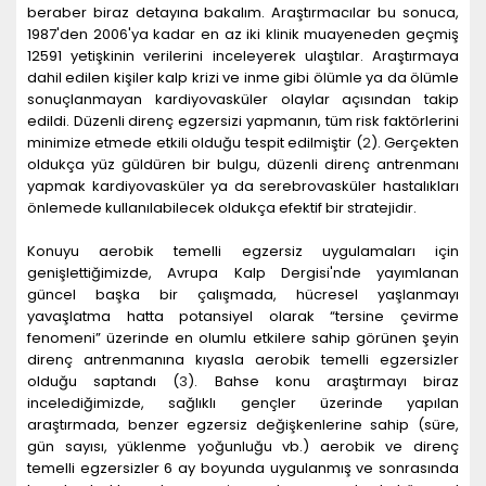
beraber biraz detayına bakalım. Araştırmacılar bu sonuca,
1987'den 2006'ya kadar en az iki klinik muayeneden geçmiş
12591 yetişkinin verilerini inceleyerek ulaştılar. Araştırmaya
dahil edilen kişiler kalp krizi ve inme gibi ölümle ya da ölümle
sonuçlanmayan kardiyovasküler olaylar açısından takip
edildi. Düzenli direnç egzersizi yapmanın, tüm risk faktörlerini
minimize etmede etkili olduğu tespit edilmiştir (
2
). Gerçekten
oldukça yüz güldüren bir bulgu, düzenli direnç antrenmanı
yapmak kardiyovasküler ya da serebrovasküler hastalıkları
önlemede kullanılabilecek oldukça efektif bir stratejidir.
Konuyu aerobik temelli egzersiz uygulamaları için
genişlettiğimizde, Avrupa Kalp Dergisi'nde yayımlanan
güncel başka bir çalışmada, hücresel yaşlanmayı
yavaşlatma hatta potansiyel olarak “tersine çevirme
fenomeni” üzerinde en olumlu etkilere sahip görünen şeyin
direnç antrenmanına kıyasla aerobik temelli egzersizler
olduğu saptandı (
3
). Bahse konu araştırmayı biraz
incelediğimizde, sağlıklı gençler üzerinde yapılan
araştırmada, benzer egzersiz değişkenlerine sahip (süre,
gün sayısı, yüklenme yoğunluğu vb.) aerobik ve direnç
temelli egzersizler 6 ay boyunda uygulanmış ve sonrasında