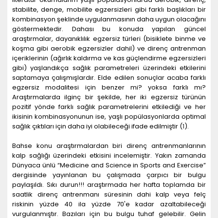
stabilite, denge, mobilite egzersizleri gibi farklı başlıkları bir
kombinasyon şeklinde uygulanmasının daha uygun olacağını
göstermektedir. Dahası bu konuda yapılan güncel
araştırmalar, dayanıklılık egzersiz türleri (bisiklete binme ve
koşma gibi aerobik egzersizler dahil) ve direnç antrenman
içeriklerinin (ağırlık kaldırma ve kas güçlendirme egzersizleri
gibi) yaşlandıkça sağlık parametreleri üzerindeki etkilerini
saptamaya çalışmışlardır. Elde edilen sonuçlar acaba farklı
egzersiz modalitesi için benzer mi? yoksa farklı mı?
Araştırmalarda ilginç bir şekilde, her iki egzersiz türünün
pozitif yönde farklı sağlık parametrelerini etkilediği ve her
ikisinin kombinasyonunun ise, yaşlı popülasyonlarda optimal
sağlık çıktıları için daha iyi olabileceği ifade edilmiştir (
1
).
Bahse konu araştırmalardan biri direnç antrenmanlarının
kalp sağlığı üzerindeki etkisini incelemiştir. Yakın zamanda
Dünyaca ünlü “Medicine and Science in Sports and Exercise”
dergisinde yayınlanan bu çalışmada çarpıcı bir bulgu
paylaşıldı. Sıkı durun!!! araştırmada her hafta toplamda bir
saatlik direnç antrenmanı süresinin dahi kalp veya felç
riskinin yüzde 40 ila yüzde 70'e kadar azaltabileceği
vurgulanmıştır. Bazıları için bu bulgu tuhaf gelebilir. Gelin