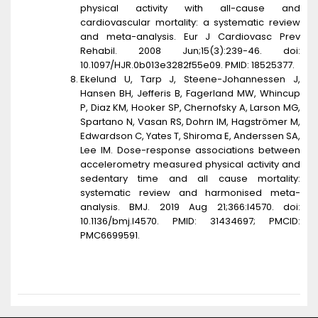
physical activity with all-cause and
cardiovascular mortality: a systematic review
and meta-analysis. Eur J Cardiovasc Prev
Rehabil. 2008 Jun;15(3):239-46. doi:
10.1097/HJR.0b013e3282f55e09. PMID: 18525377.
Ekelund U, Tarp J, Steene-Johannessen J,
Hansen BH, Jefferis B, Fagerland MW, Whincup
P, Diaz KM, Hooker SP, Chernofsky A, Larson MG,
Spartano N, Vasan RS, Dohrn IM, Hagströmer M,
Edwardson C, Yates T, Shiroma E, Anderssen SA,
Lee IM. Dose-response associations between
accelerometry measured physical activity and
sedentary time and all cause mortality:
systematic review and harmonised meta-
analysis. BMJ. 2019 Aug 21;366:l4570. doi:
10.1136/bmj.l4570. PMID: 31434697; PMCID:
PMC6699591.