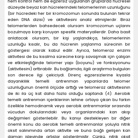
hem kontrol hem de egzersiz uygulanan gruplarda hücresel
düzeyde beyaz kan hücrelerindeki telomerlerinin uzunluğunu
(bir hücredeki her bir kromozomun sonunda bulunan tekrar
eden DNA dizisi) ve aktivitesini analiz etmişlerdir. Biraz
telomerlerden bahsedecek olursam kromozomun uçlarını
bozulmaya karşı koruyan spesifik materyallerdir. Daha basit
anlatacak olursam, bir kişi yaşlandıkça, telomerlerinin
uzunluğu kısalır, bu da hücrenin yaşlanma sürecinin bir
göstergesi olarak kabul edilir. Ayrıca, telomeraz enzimi
aktivitesi de bu kısalma sürecine karşı savaşmak için çalışan
ve etkinleştiğinde telomer yapı (boyunu) ve fonksiyonunu
(aktivitesini) arttırabilir. Bu bağlamda, ilgili araştırma bulguları
son derece ilgi çekiciydi. Direnç egzersizlerine kıyasla
dayanıklılık temelli antrenman yapanlarda telomer
uzunluğunun önemli ölçüde arttığı ve telomeraz aktivitesinin
de iki ila üç kat daha fazla olduğu saptandı (
4
). Aerobik
temelli antrenman içeriklerinin lehine ortaya çıkan bu farkın
özellikle hemodinamik veya aerobik antrenmanlar sırasında
vücudun dokularındaki veya organlarındaki kan akışı
değişimleri gösterilebilir. Bu kanıyı destekleyen bir diğer
önemli konu da aerobik temelli antrenmanlar yoluyla nitrik
oksit salınımında artan aktivite ve buna bağlı gelişen kan
damarı işlevinde artışlar gösterilmiştir. Çünkü, nitrik oksit