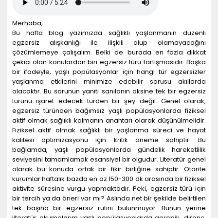
Merhaba,
Bu hafta blog yazımızda sağlıklı yaşlanmanın düzenli
egzersiz alışkanlığı ile ilişkili olup olamayacağını
çözümlemeye çalışalım. Belki de burada en fazla dikkat
çekici olan konulardan biri egzersiz türü tartışmasıdır. Başka
bir ifadeyle, yaşlı popülasyonlar için hangi tür egzersizler
yaşlanma etkilerini minimize edebilir sorusu akıllarda
olacaktır. Bu sorunun yanıtı sanılanın aksine tek bir egzersiz
türünü işaret edecek türden bir şey değil. Genel olarak,
egzersiz türünden bağımsız yaşlı popülasyonlarda fiziksel
aktif olmak sağlıklı kalmanın anahtarı olarak düşünülmelidir.
Fiziksel aktif olmak sağlıklı bir yaşlanma süreci ve hayat
kalitesi optimizasyonu için kritik öneme sahiptir. Bu
bağlamda, yaşlı popülasyonlarda gündelik hareketlilik
seviyesini tamamlamak esansiyel bir olgudur. Literatür genel
olarak bu konuda ortak bir fikir birliğine sahiptir. Otorite
kurumlar haftalık bazda en az 150-300 dk arasında bir fiziksel
aktivite süresine vurgu yapmaktadır. Peki, egzersiz türü için
bir tercih ya da öneri var mı? Aslında net bir şekilde belirtilen
tek başına bir egzersiz rutini bulunmuyor. Bunun yerine
literatür okumalarım yaşlı popülasyonlarda aerobik, direnç,