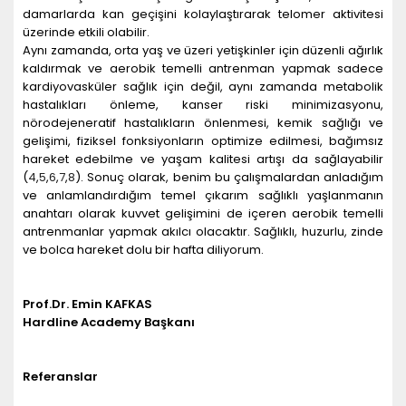
damarlarda kan geçişini kolaylaştırarak telomer aktivitesi
üzerinde etkili olabilir.
Aynı zamanda, orta yaş ve üzeri yetişkinler için düzenli ağırlık
kaldırmak ve aerobik temelli antrenman yapmak sadece
kardiyovasküler sağlık için değil, aynı zamanda metabolik
hastalıkları önleme, kanser riski minimizasyonu,
nörodejeneratif hastalıkların önlenmesi, kemik sağlığı ve
gelişimi, fiziksel fonksiyonların optimize edilmesi, bağımsız
hareket edebilme ve yaşam kalitesi artışı da sağlayabilir
(
4
,
5
,
6
,
7
,
8
). Sonuç olarak, benim bu çalışmalardan anladığım
ve anlamlandırdığım temel çıkarım sağlıklı yaşlanmanın
anahtarı olarak kuvvet gelişimini de içeren aerobik temelli
antrenmanlar yapmak akılcı olacaktır. Sağlıklı, huzurlu, zinde
ve bolca hareket dolu bir hafta diliyorum.
Prof.Dr. Emin KAFKAS
Hardline Academy Başkanı
Referanslar