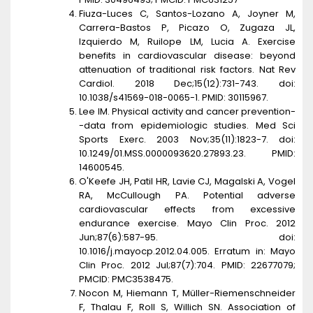
Fiuza-Luces C, Santos-Lozano A, Joyner M,
Carrera-Bastos P, Picazo O, Zugaza JL,
Izquierdo M, Ruilope LM, Lucia A. Exercise
benefits in cardiovascular disease: beyond
attenuation of traditional risk factors. Nat Rev
Cardiol. 2018 Dec;15(12):731-743. doi:
10.1038/s41569-018-0065-1. PMID: 30115967.
Lee IM. Physical activity and cancer prevention-
-data from epidemiologic studies. Med Sci
Sports Exerc. 2003 Nov;35(11):1823-7. doi:
10.1249/01.MSS.0000093620.27893.23. PMID:
14600545.
O'Keefe JH, Patil HR, Lavie CJ, Magalski A, Vogel
RA, McCullough PA. Potential adverse
cardiovascular effects from excessive
endurance exercise. Mayo Clin Proc. 2012
Jun;87(6):587-95. doi:
10.1016/j.mayocp.2012.04.005. Erratum in: Mayo
Clin Proc. 2012 Jul;87(7):704. PMID: 22677079;
PMCID: PMC3538475.
Nocon M, Hiemann T, Müller-Riemenschneider
F, Thalau F, Roll S, Willich SN. Association of