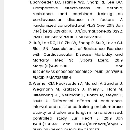
Schroeder EC, Franke WD, Sharp RL, Lee DC.
Comparative effectiveness of aerobic,
resistance, and combined training on
cardiovascular disease risk factors: A
randomized controlled trial. PLoS One. 2019 Jan
7;14(1):e021029 doi: 10.1371/journal.pone.0210292.
PMID: 30615666; PMCID: PMC6322789.
Liu Y, Lee DC, Li Y, Zhu W, Zhang R, Sui X, Lavie CJ,
Blair SN. Associations of Resistance Exercise
with Cardiovascular Disease Morbidity and
Mortality. Med Sci Sports Exerc. 2019
Mar;51(3):499-508. doi:
10.1249/MSS.0000000000001822. PMID: 30376511;
PMCID: PMC7385554.
Werner CM, Hecksteden A, Morsch A, Zundler J,
Wegmann M, Kratzsch J, Thiery J, Hohl M,
Bittenbring JT, Neumann F, Böhm M, Meyer T,
Laufs U. Differential effects of endurance,
interval, and resistance training on telomerase
activity and telomere length in a randomized,
controlled study. Eur Heart J. 2019 Jan
1;40(1):34-46. doi: 10.1093/eurheartj/ehy585.
PMID: 30496493; PMCID: PMC631257