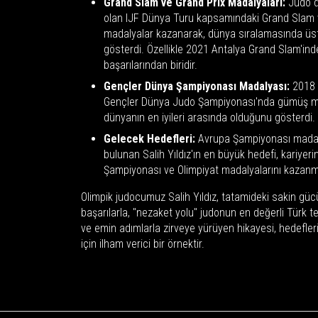
Grand Slam ve Grand Prix Madalyaları:
Judo dü
olan IJF Dünya Turu kapsamındaki Grand Slam 
madalyalar kazanarak, dünya sıralamasında üst 
gösterdi. Özellikle 2021 Antalya Grand Slam'i
başarılarından biridir.
Gençler Dünya Şampiyonası Madalyası:
2018 
Gençler Dünya Judo Şampiyonası'nda gümüş m
dünyanın en iyileri arasında olduğunu gösterdi.
Gelecek Hedefleri:
Avrupa Şampiyonası madaly
bulunan Salih Yıldız'ın en büyük hedefi, kariyer
Şampiyonası ve Olimpiyat madalyalarını kazanm
Olimpik judocumuz Salih Yıldız, tatamideki sakin güc
başarılarla, "nezaket yolu" judonun en değerli Türk tem
ve emin adımlarla zirveye yürüyen hikayesi, hedefle
için ilham verici bir örnektir.