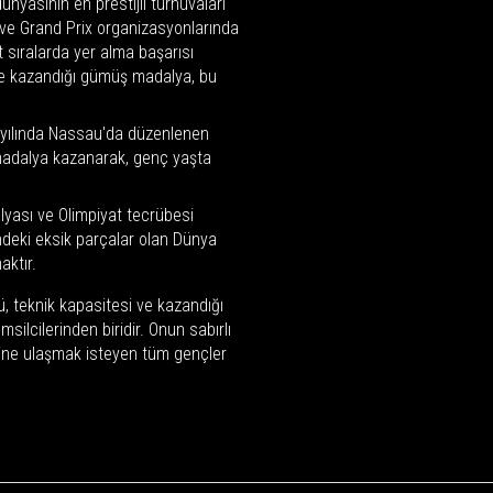
nyasının en prestijli turnuvaları
ve Grand Prix organizasyonlarında
sıralarda yer alma başarısı
nde kazandığı gümüş madalya, bu
yılında Nassau'da düzenlenen
adalya kazanarak, genç yaşta
ası ve Olimpiyat tecrübesi
indeki eksik parçalar olan Dünya
aktır.
ü, teknik kapasitesi ve kazandığı
silcilerinden biridir. Onun sabırlı
rine ulaşmak isteyen tüm gençler