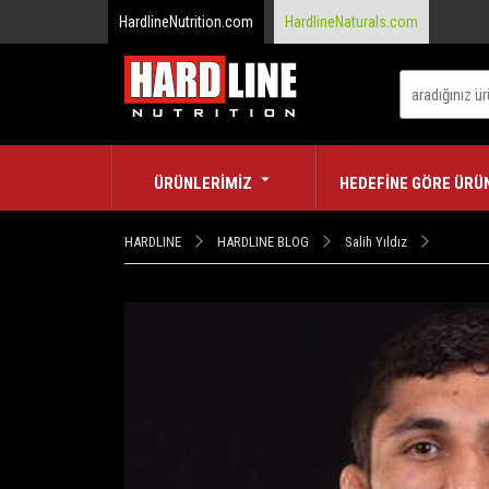
HardlineNutrition.com
HardlineNaturals.com
ÜRÜNLERİMİZ
HEDEFİNE GÖRE ÜRÜ
HARDLINE
HARDLINE BLOG
Salih Yıldız