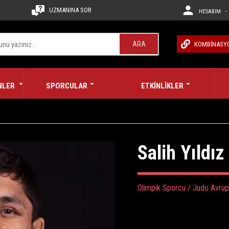
UZMANINA SOR
HESABIM - 
ARA
KOMBİNASY
NLER
SPORCULAR
ETKİNLİKLER
Salih Yıldız
Olimpik Sporcu / Judo Avrup