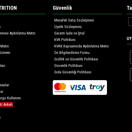
TRITION
Güvenlik
Ta
Mesafeli Satış Sözleşmesi
ı
Üyelik Sözleşmesi
lenmesi Aydınlatma Metni
Garanti İade ve İptal
UY
KVK Politikası
 Metni
KVKK Kapsamında Aydınlatma Metni
Sistemi
Ön Bilgilendirme Formu
Gizlilik ve Güvenlik Politikası
ları
Güvenlik Politikası
Gıda Güvenliği Politikası
nanlar
lar
Logo Kullanımı
i Anketi
u