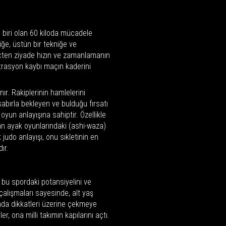
en biri olan 60 kiloda mücadele
liğe, üstün bir tekniğe ve
Güçten ziyade hızın ve zamanlamanın
trasyon kaybı maçın kaderini
ınır. Rakiplerinin hamlelerini
sabırla bekleyen ve bulduğu fırsatı
yun anlayışına sahiptir. Özellikle
an ayak oyunlarındaki (ashi-waza)
k judo anlayışı, onu sıkletinin en
ır.
 bu spordaki potansiyelini ve
 çalışmaları sayesinde, alt yaş
nada dikkatleri üzerine çekmeye
r, ona milli takımın kapılarını açtı.