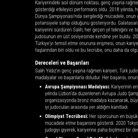
Kariyerindeki asıl dönüm noktası, genç yaşına rağm
gösterdiği etkileyici performans oldu. 2018 yılında, 
Dünya Şampiyonası'nda sergilediği mücadele, onun 
potansiyele sahip olduğunu gösteriyordu. Galatasa
kariyerini sürdüren Salih, her geçen yıl tekniğini ve t
judosunun en üst seviyesinde kendine yer buldu. 20
Türkiye'yi temsil etme onuruna erişmesi, onun kariye
taşlarından biri oldu ve bu tecrübe, onu daha da olgu
Dereceleri ve Başarıları
Salih Yıldız'ın genç yaşına rağmen kariyeri, Türk jud
madalyalar ve başarılarla doludur. Her başarısı, onun is
Avrupa Şampiyonası Madalyası:
Kariyerinin en
yılında Lizbon'da düzenlenen Avrupa Judo Şamp
organizasyonda bronz madalya kazanarak, büyü
iyi judocuları arasında yer aldığını kanıtladı.
Olimpiyat Tecrübesi:
Her sporcunun en büyük r
mücadele etme başarısını gösterdi. 2020 Tokyo O
judogiyi giyerek, kariyerine paha biçilmez bir de