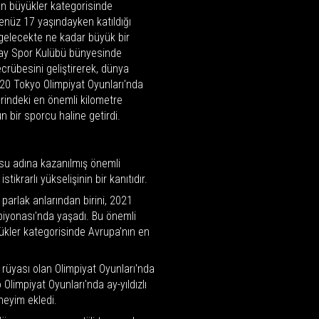
en büyükler kategorisinde
henüz 17 yaşındayken katıldığı
gelecekte ne kadar büyük bir
ray Spor Kulübü bünyesinde
ecrübesini geliştirerek, dünya
20 Tokyo Olimpiyat Oyunları'nda
rindeki en önemli kilometre
n bir sporcu haline getirdi.
osu adına kazanılmış önemli
tikrarlı yükselişinin bir kanıtıdır.
 parlak anlarından birini, 2021
iyonası'nda yaşadı. Bu önemli
kler kategorisinde Avrupa'nın en
üyası olan Olimpiyat Oyunları'nda
limpiyat Oyunları'nda ay-yıldızlı
neyim ekledi.