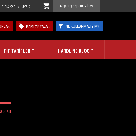
Alışveriş sepetiniz boş!
GİRİŞ YAP / ÜYE OL
ONLAR
KAMPANYALAR
NE KULLANMALIYIM?
FİT TARİFLER
HARDLINE BLOG
a 3.sü