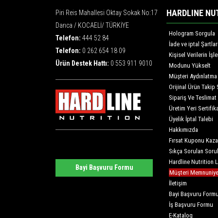
HARDLINE NU
Piri Reis Mahallesi Oktay Sokak No:17
Darıca / KOCAELİ/ TÜRKİYE
Hologram Sorgula
Telefon:
444 52 84
İade ve iptal Şartlar
Telefon:
0 262 654 18 09
Kişisel Verilerin İş
Ürün Destek Hattı:
0 553 911 9010
Modunu Yükselt
Müşteri Aydınlatma
Orijinal Ürün Takip 
Sipariş Ve Teslimat
Üretim Yeri Sertifika
Üyelik İptal Talebi
Hakkımızda
Fırsat Kuponu Kaza
Sıkça Sorulan Soru
Hardline Nutrition 
Bayi Başvuru Formu
Müşteri Memnuniyet
İletişim
Bayi Başvuru Form
İş Başvuru Formu
E-Katalog