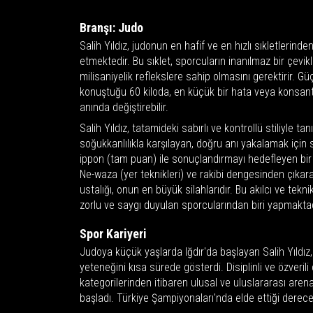
Branşı: Judo
Salih Yıldız, judonun en hafif ve en hızlı sıkletlerind
etmektedir. Bu sıklet, sporcuların inanılmaz bir çevik
milisaniyelik reflekslere sahip olmasını gerektirir. 
konuştuğu 60 kiloda, en küçük bir hata veya konsan
anında değiştirebilir.
Salih Yıldız, tatamideki sabırlı ve kontrollü stiliyle tan
soğukkanlılıkla karşılayan, doğru anı yakalamak için 
ippon (tam puan) ile sonuçlandırmayı hedefleyen bir o
Ne-waza (yer teknikleri) ve rakibi dengesinden çıkar
ustalığı, onun en büyük silahlarıdır. Bu akılcı ve tekni
zorlu ve saygı duyulan sporcularından biri yapmaktad
Spor Kariyeri
Judoya küçük yaşlarda Iğdır'da başlayan Salih Yıldız,
yeteneğini kısa sürede gösterdi. Disiplinli ve özverili
kategorilerinden itibaren ulusal ve uluslararası are
başladı. Türkiye Şampiyonaları'nda elde ettiği derecele