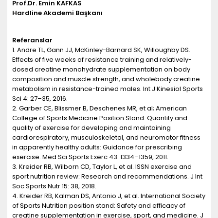
Prof.Dr. Emin KAFKAS
Hardline Akademi Başkanı
Referanslar
1. Andre TL, Gann JJ, McKinley-Barnard SK, Willoughby DS.
Effects of five weeks of resistance training and relatively-
dosed creatine monohydrate supplementation on body
composition and muscle strength, and wholebody creatine
metabolism in resistance-trained males. Int J Kinesiol Sports
Sci 4: 27–35, 2016.
2. Garber CE, Blissmer B, Deschenes MR, et al; American
College of Sports Medicine Position Stand. Quantity and
quality of exercise for developing and maintaining
cardiorespiratory, musculoskeletal, and neuromotor fitness
in apparently healthy adults: Guidance for prescribing
exercise. Med Sci Sports Exerc 43: 1334–1359, 2011.
3. Kreider RB, Wilborn CD, Taylor L, et al. ISSN exercise and
sport nutrition review: Research and recommendations. J Int
Soc Sports Nutr 15: 38, 2018.
4. Kreider RB, Kalman DS, Antonio J, et al. International Society
of Sports Nutrition position stand: Safety and efficacy of
creatine supplementation in exercise, sport, and medicine. J