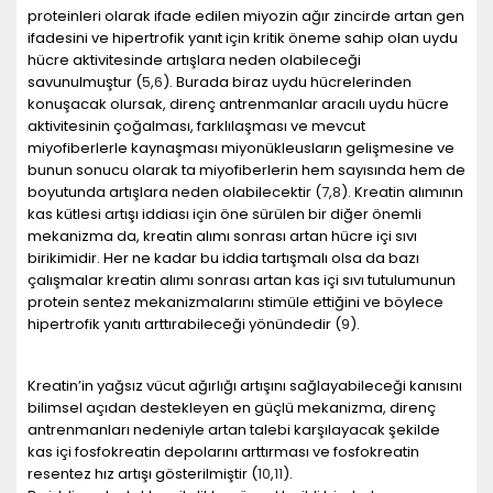
proteinleri olarak ifade edilen miyozin ağır zincirde artan gen
ifadesini ve hipertrofik yanıt için kritik öneme sahip olan uydu
hücre aktivitesinde artışlara neden olabileceği
savunulmuştur (
5
,
6
). Burada biraz uydu hücrelerinden
konuşacak olursak, direnç antrenmanlar aracılı uydu hücre
aktivitesinin çoğalması, farklılaşması ve mevcut
miyofiberlerle kaynaşması miyonükleusların gelişmesine ve
bunun sonucu olarak ta miyofiberlerin hem sayısında hem de
boyutunda artışlara neden olabilecektir (
7
,
8
). Kreatin alımının
kas kütlesi artışı iddiası için öne sürülen bir diğer önemli
mekanizma da, kreatin alımı sonrası artan hücre içi sıvı
birikimidir. Her ne kadar bu iddia tartışmalı olsa da bazı
çalışmalar kreatin alımı sonrası artan kas içi sıvı tutulumunun
protein sentez mekanizmalarını stimüle ettiğini ve böylece
hipertrofik yanıtı arttırabileceği yönündedir (
9
).
Kreatin’in yağsız vücut ağırlığı artışını sağlayabileceği kanısını
bilimsel açıdan destekleyen en güçlü mekanizma, direnç
antrenmanları nedeniyle artan talebi karşılayacak şekilde
kas içi fosfokreatin depolarını arttırması ve fosfokreatin
resentez hız artışı gösterilmiştir (
10
,
11
).