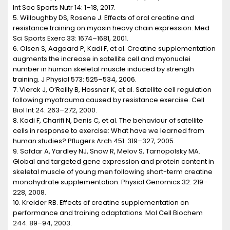
Int Soc Sports Nutr 14: 1–18, 2017.
5. Willoughby DS, Rosene J. Effects of oral creatine and
resistance training on myosin heavy chain expression. Med
Sci Sports Exerc 33: 1674–1681, 2001.
6. Olsen S, Aagaard P, Kadi F, et al. Creatine supplementation
augments the increase in satellite cell and myonuclei
number in human skeletal muscle induced by strength
training. J Physiol 573: 525–534, 2006.
7. Vierck J, O’Reilly B, Hossner K, et al. Satellite cell regulation
following myotrauma caused by resistance exercise. Cell
Biol Int 24: 263–272, 2000.
8. Kadi F, Charifi N, Denis C, et al. The behaviour of satellite
cells in response to exercise: What have we learned from
human studies? Pflugers Arch 451: 319–327, 2005.
9. Safdar A, Yardley NJ, Snow R, Melov S, Tarnopolsky MA.
Global and targeted gene expression and protein content in
skeletal muscle of young men following short-term creatine
monohydrate supplementation. Physiol Genomics 32: 219–
228, 2008.
10. Kreider RB. Effects of creatine supplementation on
performance and training adaptations. Mol Cell Biochem
244: 89–94, 2003.