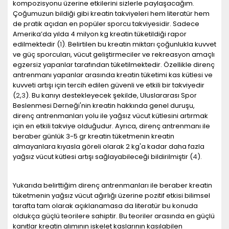
kompozisyonu üzerine etkilerini sizlerle paylaşacağım.
Çoğumuzun bildiği gibi kreatin takviyeleri hem literatür hem
de pratik açıdan en popüler sporcu takviyesidir. Sadece
Amerika’da yılda 4 milyon kg kreatin tüketildiği rapor
edilmektedir (
1
). Belirtilen bu kreatin miktarı çoğunlukla kuvvet
ve güç sporcuları, vücut geliştirmeciler ve rekreasyon amaçlı
egzersiz yapanlar tarafından tüketilmektedir. Özellikle direnç
antrenmanı yapanlar arasında kreatin tüketimi kas kütlesi ve
kuvveti artışı için tercih edilen güvenli ve etkili bir takviyedir
(
2
,
3
). Bu kanıyı destekleyecek şekilde, Uluslararası Spor
Beslenmesi Derneği'nin kreatin hakkında genel duruşu,
direnç antrenmanları yolu ile yağsız vücut kütlesini artırmak
için en etkili takviye olduğudur. Ayrıca, direnç antrenmanı ile
beraber günlük 3-5 gr kreatin tüketmenin kreatin
almayanlara kıyasla göreli olarak 2 kg'a kadar daha fazla
yağsız vücut kütlesi artışı sağlayabileceği bildirilmiştir (
4
).
Yukarıda belirttiğim direnç antrenmanları ile beraber kreatin
tüketmenin yağsız vücut ağırlığı üzerine pozitif etkisi bilimsel
tarafta tam olarak açıklanamasa da literatür bu konuda
oldukça güçlü teorilere sahiptir. Bu teoriler arasında en güçlü
kanıtlar kreatin alımının iskelet kaslarının kasılabilen