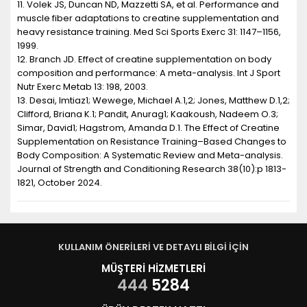
11. Volek JS, Duncan ND, Mazzetti SA, et al. Performance and
muscle fiber adaptations to creatine supplementation and
heavy resistance training. Med Sci Sports Exerc 31: 1147–1156,
1999.
12. Branch JD. Effect of creatine supplementation on body
composition and performance: A meta-analysis. Int J Sport
Nutr Exerc Metab 13: 198, 2003.
13. Desai, Imtiaz1; Wewege, Michael A.1,2; Jones, Matthew D.1,2;
Clifford, Briana K.1; Pandit, Anurag1; Kaakoush, Nadeem O.3;
Simar, David1; Hagstrom, Amanda D.1. The Effect of Creatine
Supplementation on Resistance Training–Based Changes to
Body Composition: A Systematic Review and Meta-analysis.
Journal of Strength and Conditioning Research 38(10):p 1813-
1821, October 2024.
KULLANIM ÖNERİLERİ VE DETAYLI BİLGİ İÇİN
MÜŞTERİ HİZMETLERİ
444
5284