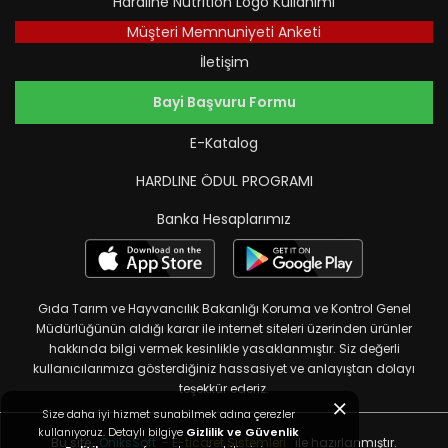
Hardline Nutrition Logo Kullanımı
Müşteri Memnuniyeti Anketi
İletişim
Bayi Başvuru Formu
E-Katalog
HARDLINE ÖDUL PROGRAMI
Banka Hesaplarımız
Gıda Tarım ve Hayvancılık Bakanlığı Koruma ve Kontrol Genel
Müdürlüğünün aldığı karar ile internet siteleri üzerinden ürünler
hakkında bilgi vermek kesinlikle yasaklanmıştır. Siz değerli
kullanıcılarımıza gösterdiğiniz hassasiyet ve anlayıştan dolayı
teşekkür ederiz.
Size daha iyi hizmet sunabilmek adına çerezler
kullanıyoruz. Detaylı bilgiye
Gizlilik ve Güvenlik
Bu site,
OniksSoft
- E-ticaret Sistemleri
ile hazırlanmıştır.