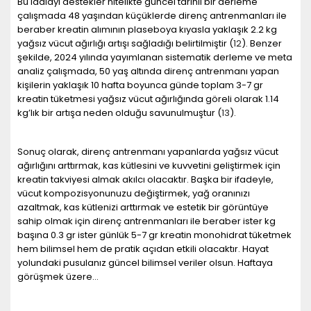
Bu iddiayı destekler nitelikte güncel tarihli bir derleme
çalışmada 48 yaşından küçüklerde direnç antrenmanları ile
beraber kreatin alımının plaseboya kıyasla yaklaşık 2.2 kg
yağsız vücut ağırlığı artışı sağladığı belirtilmiştir (
12
). Benzer
şekilde, 2024 yılında yayımlanan sistematik derleme ve meta
analiz çalışmada, 50 yaş altında direnç antrenmanı yapan
kişilerin yaklaşık 10 hafta boyunca günde toplam 3-7 gr
kreatin tüketmesi yağsız vücut ağırlığında göreli olarak 1.14
kg’lık bir artışa neden olduğu savunulmuştur (
13
).
Sonuç olarak, direnç antrenmanı yapanlarda yağsız vücut
ağırlığını arttırmak, kas kütlesini ve kuvvetini geliştirmek için
kreatin takviyesi almak akılcı olacaktır. Başka bir ifadeyle,
vücut kompozisyonunuzu değiştirmek, yağ oranınızı
azaltmak, kas kütlenizi arttırmak ve estetik bir görüntüye
sahip olmak için direnç antrenmanları ile beraber ister kg
başına 0.3 gr ister günlük 5-7 gr kreatin monohidrat tüketmek
hem bilimsel hem de pratik açıdan etkili olacaktır. Hayat
yolundaki pusulanız güncel bilimsel veriler olsun. Haftaya
görüşmek üzere…