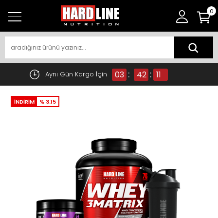
0
:
:
03
42
11
Aynı Gün Kargo İçin
İNDİRİM
% 3.15