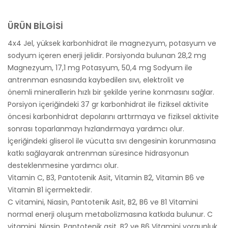
ÜRÜN BİLGİSİ
4x4 Jel, yüksek karbonhidrat ile magnezyum, potasyum ve
sodyum içeren enerji jelidir. Porsiyonda bulunan 28,2 mg
Magnezyum, 17,1 mg Potasyum, 50,4 mg Sodyum ile
antrenman esnasında kaybedilen sıvı, elektrolit ve
önemli minerallerin hızlı bir şekilde yerine konmasını sağlar.
Porsiyon içeriğindeki 37 gr karbonhidrat ile fiziksel aktivite
öncesi karbonhidrat depolarını arttırmaya ve fiziksel aktivite
sonrası toparlanmayı hızlandırmaya yardımcı olur.
İçeriğindeki gliserol ile vücutta sıvı dengesinin korunmasına
katkı sağlayarak antrenman süresince hidrasyonun
desteklenmesine yardımcı olur.
Vitamin C, B3, Pantotenik Asit, Vitamin B2, Vitamin B6 ve
Vitamin B1 içermektedir.
C vitamini, Niasin, Pantotenik Asit, B2, B6 ve B1 Vitamini
normal enerji oluşum metabolizmasına katkıda bulunur. C
vitamini, Niasin, Pantotenik asit, B2 ve B6 Vitamini yorgunluk