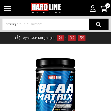
0
:
:
21
02
58
Aynı Gün Kargo İçin