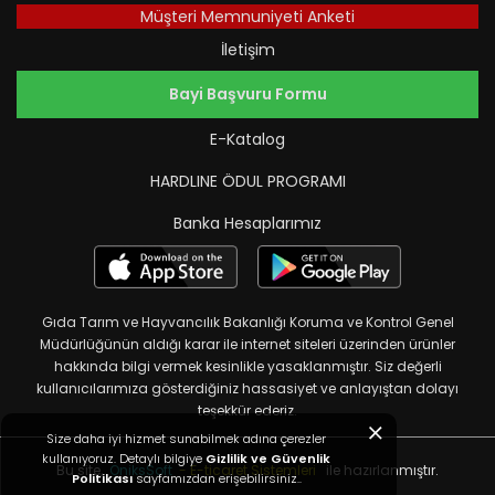
Müşteri Memnuniyeti Anketi
İletişim
Bayi Başvuru Formu
E-Katalog
HARDLINE ÖDUL PROGRAMI
Banka Hesaplarımız
Gıda Tarım ve Hayvancılık Bakanlığı Koruma ve Kontrol Genel
Müdürlüğünün aldığı karar ile internet siteleri üzerinden ürünler
hakkında bilgi vermek kesinlikle yasaklanmıştır. Siz değerli
kullanıcılarımıza gösterdiğiniz hassasiyet ve anlayıştan dolayı
teşekkür ederiz.
Size daha iyi hizmet sunabilmek adına çerezler
kullanıyoruz. Detaylı bilgiye
Gizlilik ve Güvenlik
Bu site,
OniksSoft
- E-ticaret Sistemleri
ile hazırlanmıştır.
Politikası
sayfamızdan erişebilirsiniz..