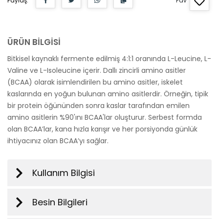
Paylaş:
Fav
ÜRÜN BİLGİSİ
Bitkisel kaynaklı fermente edilmiş 4:1:1 oranında L-Leucine, L-
Valine ve L-Isoleucine içerir. Dallı zincirli amino asitler
(BCAA) olarak isimlendirilen bu amino asitler, iskelet
kaslarında en yoğun bulunan amino asitlerdir. Örneğin, tipik
bir protein öğününden sonra kaslar tarafından emilen
amino asitlerin %90'ını BCAA'lar oluşturur. Serbest formda
olan BCAA’lar, kana hızla karışır ve her porsiyonda günlük
ihtiyacınız olan BCAA’yı sağlar.
Kullanım Bilgisi
Besin Bilgileri