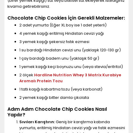
(birer yemek kaşığı) süt veya bitkisel süt ekleyerek istediğiniz
kıvama getirebilirsiniz.
Chocolate Chip Cookies İçin Gerekli Malzemeler:
2 adet yumurta (Eğer XL boy ise 1 adet yeterli)
4 yemek kaşığı eritilmiş Hindistan cevizi yağı
3 yemek kaşığı şekersiz fıstık ezmesi
1 su bardağı Hindistan cevizi unu (yaklaşık 120-130 gr)
1 çay bardağı badem unu (yaklaşık 50 gr)
1 yemek kaşığı keçi boynuzu unu (veya stevia/eritritol)
2 ölçek
Hardline Nutrition Whey 3 Matrix Kurabiye
Aromalı Protein Tozu
1 tatlı kaşığı kabartma tozu (veya karbonat)
2 yemek kaşığı bitter damla çikolata
Adım Adım Chocolate Chip Cookies Nasıl
Yapılır?
Sıvıları Karıştırın:
Geniş bir karıştırma kabında
yumurta, eritilmiş Hindistan cevizi yağı ve fıstık ezmesini