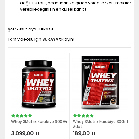
değil. Bu tarif, hedeflerinize giden yolda lezzetli molalar
verebileceğinizin en güzel kanıtı!
Şef:
Yusuf Ziya Türközü
Tarif videosu için
BURAYA
tıklayın!
Whey 3Matrix Kurabiye 908 Gr
Whey 3Matrix Kurabiye 30Gr 1
Wh
Adet
3.099,00 TL
189,00 TL
1