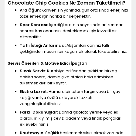
Chocolate Chip Cookies Ne Zaman Tüketilmeli?
Ara Öğün:
Kahvenizin yanında, gün ortasında enerjinizi
tazelemek için harika bir seçenektir.
Spor Sonrası:
İçerdiği protein sayesinde antrenman
sonrası kas onarımını desteklemek için lezzetli bir
alternatiftir.
Tatlı İsteği Anlarında:
Akşamları canınız tatlı
çektiğinde, masum bir kaçamak olarak tüketebilirsiniz.
Servis Önerileri & Motive Edici İpuçları:
Sıcak Servis:
Kurabiyeleri fırından çıktıktan birkaç
dakika sonra, damla çikolataları hala erimişken
tüketmek ayrı bir keyiftir.
Ekstra Lezzet:
Hamura bir tutam tarçın veya bir çay
kaşığı vanilya özütü ekleyerek lezzeti
zenginleştirebilirsiniz.
Farklı Dokunuşlar:
Damla çikolata yerine veya ek
olarak, iri kıyılmış ceviz, badem veya fındık parçaları
ekleyebilirsiniz.
Unutmayın:
Sağlıklı beslenmek sıkıcı olmak zorunda