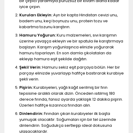
bir çırpıcı yardımıyla pürüzsüz bir kıvam alana kadar
iyice çırpın.
Kuruları Ekleyin:
Ayrı bir kapta Hindistan cevizi unu,
badem unu, keçi boynuzu unu, protein tozu ve
kabartma tozunu karıştırın.
Hamuru Yoğurun:
Kuru malzemeleri, sıvı karışımın
üzerine yavaşça ekleyin ve bir spatula ile karıştırmaya
başlayın. Karışım yoğunlaşınca elinizle yoğurarak
hamuru toparlayın. En son damla çikolataları da
ekleyip hamura eşit şekilde dağıtın.
Şekil Verin:
Hamuru sekiz eşit parçaya bölün. Her bir
parçayı elinizde yuvarlayıp hafifçe bastırarak kurabiye
şekli verin.
Pişirin:
Kurabiyeleri, yağlı kağıt serilmiş bir fırın
tepsisine aralıklı olarak dizin. Önceden ısıtılmış 180
derece fırında, fansız ayarda yaklaşık 12 dakika pişirin.
Üzerleri hafifçe kızarınca fırından alın.
Dinlendirin:
Fırından çıkan kurabiyeler ilk başta
yumuşak olacaktır. Soğumaları için bir tel üzerinde
dinlendirin. Soğudukça sertleşip ideal dokusuna
ulaşacaklardır.