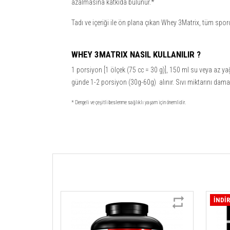
azalmasına katkıda bulunur.*
Tadı ve içeriği ile ön plana çıkan Whey 3Matrix, tüm sporc
WHEY 3MATRIX NASIL KULLANILIR ?
1 porsiyon [1 ölçek (75 cc = 30 g)], 150 ml su veya az y
günde 1-2 porsiyon (30g-60g) alınır. Sıvı miktarını damak 
* Dengeli ve çeşitli beslenme sağlıklı yaşam için önemlidir.
İNDİ