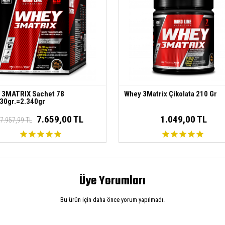
 3MATRIX Sachet 78
Whey 3Matrix Çikolata 210 Gr
30gr.=2.340gr
7.659,00 TL
1.049,00 TL
7.957,99 TL
Üye Yorumları
Bu ürün için daha önce yorum yapılmadı.