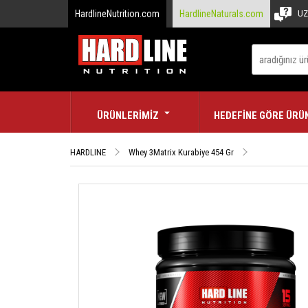
HardlineNutrition.com
HardlineNaturals.com
UZ
ÜRÜNLERİMİZ
HEDEFİNE GÖRE ÜRÜ
HARDLINE
Whey 3Matrix Kurabiye 454 Gr