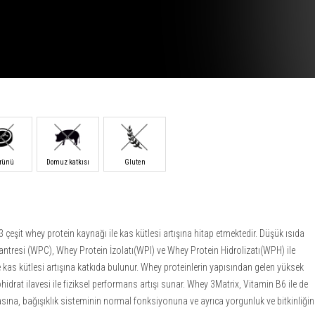
ürünü
Domuz katkısı
Gluten
eşit whey protein kaynağı ile kas kütlesi artışına hitap etmektedir. Düşük ısıda
antresi (WPC), Whey Protein İzolatı(WPI) ve Whey Protein Hidrolizatı(WPH) ile
kas kütlesi artışına katkıda bulunur. Whey proteinlerin yapısından gelen yüksek
hidrat ilavesi ile fiziksel performans artışı sunar. Whey 3Matrix, Vitamin B6 ile de
sına, bağışıklık sisteminin normal fonksiyonuna ve ayrıca yorgunluk ve bitkinliğin