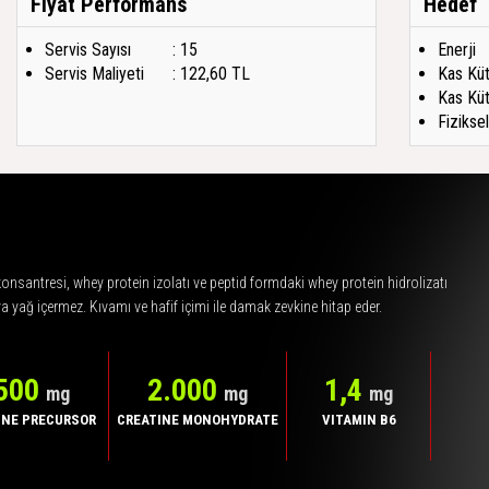
Fiyat Performans
Hedef
Servis Sayısı
: 15
Enerji
Servis Maliyeti
: 122,60 TL
Kas Küt
Kas Küt
Fizikse
konsantresi, whey protein izolatı ve peptid formdaki whey protein hidrolizatı
ya yağ içermez. Kıvamı ve hafif içimi ile damak zevkine hitap eder.
500
2.000
1,4
mg
mg
mg
NE PRECURSOR
CREATINE MONOHYDRATE
VITAMIN B6