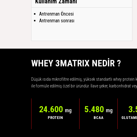
Kullanım Zamanı
Antrenman Öncesi
Antrenman sonrası
WHEY 3MATRIX NEDİR ?
Düşük ısıda mikrofiltre edilmiş, yüksek standartlı whey protein 
ile formüle edilmiş özel bir üründür. İlave şeker, karbonhidrat ve
24.600
5.480
3.
mg
mg
PROTEIN
BCAA
GLUTAMI