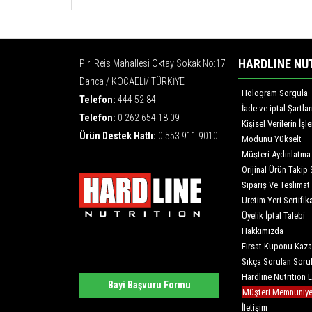
HARDLINE NU
Piri Reis Mahallesi Oktay Sokak No:17
Darıca / KOCAELİ/ TÜRKİYE
Hologram Sorgula
Telefon:
444 52 84
İade ve iptal Şartlar
Telefon:
0 262 654 18 09
Kişisel Verilerin İş
Ürün Destek Hattı:
0 553 911 9010
Modunu Yükselt
Müşteri Aydınlatma
Orijinal Ürün Takip 
Sipariş Ve Teslimat
Üretim Yeri Sertifika
Üyelik İptal Talebi
Hakkımızda
Fırsat Kuponu Kaza
Sıkça Sorulan Soru
Hardline Nutrition 
Bayi Başvuru Formu
Müşteri Memnuniyet
İletişim