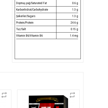
Doymuş yağ/Saturated Fat
0.6 g
Karbonhidrat/Carbohydrate
1.3 g
Şekerler/Sugars
1.3 g
Protein/Protein
24.6 g
Tuz/Salt
0.15 g
Vitamin B6/Vitamin B6
1.4 mg