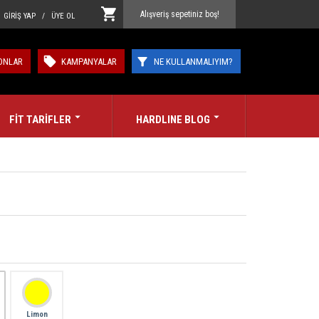
Alışveriş sepetiniz boş!
GİRİŞ YAP / ÜYE OL
ONLAR
KAMPANYALAR
NE KULLANMALIYIM?
FİT TARİFLER
HARDLINE BLOG
Limon