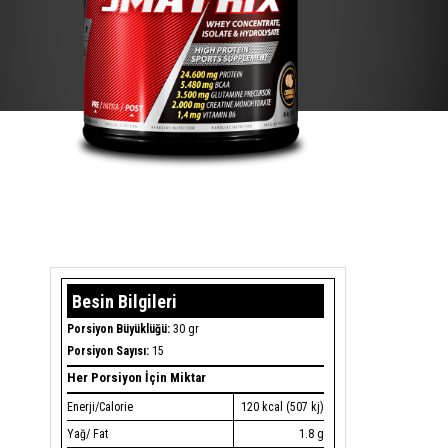
Besin Bilgileri
Porsiyon Büyüklüğü:
30 gr
Porsiyon Sayısı:
15
Her Porsiyon İçin Miktar
Enerji/Calorie
120 kcal (507 kj)
Yağ/ Fat
1.8 g