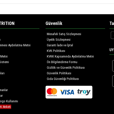
TRITION
Güvenlik
Ta
Mesafeli Satış Sözleşmesi
ı
Üyelik Sözleşmesi
lenmesi Aydınlatma Metni
Garanti İade ve İptal
UY
KVK Politikası
 Metni
KVKK Kapsamında Aydınlatma Metni
Sistemi
Ön Bilgilendirme Formu
Gizlilik ve Güvenlik Politikası
ları
Güvenlik Politikası
Gıda Güvenliği Politikası
nanlar
lar
Logo Kullanımı
i Anketi