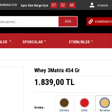
:
:
07
32
44
MANINA SOR
Aynı Gün Kargo İçin
HESABIM - 
ARA
KOMBİNASY
NLER
SPORCULAR
ETKİNLİKLER
Whey 3Matrix 454 Gr
1.839,00 TL
Aroma :
Çikolata
Çilek
Kurabiye