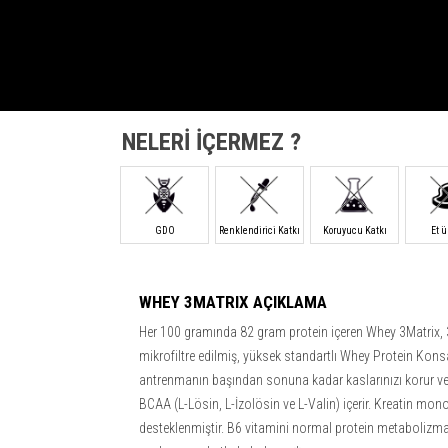
NELERİ İÇERMEZ ?
GDO
Renklendirici Katkı
Koruyucu Katkı
Et 
WHEY 3MATRIX AÇIKLAMA
Her 100 gramında 82 gram protein içeren Whey 3Matrix, 3 ç
mikrofiltre edilmiş, yüksek standartlı Whey Protein Kons
antrenmanın başından sonuna kadar kaslarınızı korur ve 
BCAA (L-Lösin, L-İzolösin ve L-Valin) içerir. Kreatin mono
desteklenmiştir. B6 vitamini normal protein metabolizma