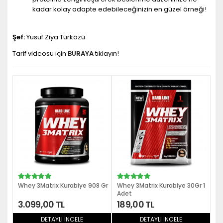
kadar kolay adapte edebileceğinizin en güzel örneği!
Şef:
Yusuf Ziya Türközü
Tarif videosu için
BURAYA
tıklayın!
Whey 3Matrix Kurabiye 908 Gr
Whey 3Matrix Kurabiye 30Gr 1
Wh
Adet
3.099,00 TL
189,00 TL
1
DETAYLI İNCELE
DETAYLI İNCELE