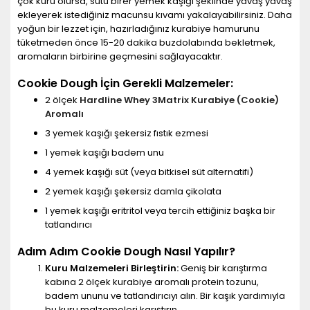
çok kuru olursa, sütü birer yemek kaşığı şeklinde yavaş yavaş
ekleyerek istediğiniz macunsu kıvamı yakalayabilirsiniz. Daha
yoğun bir lezzet için, hazırladığınız kurabiye hamurunu
tüketmeden önce 15-20 dakika buzdolabında bekletmek,
aromaların birbirine geçmesini sağlayacaktır.
Cookie Dough İçin Gerekli Malzemeler:
2 ölçek
Hardline Whey 3Matrix Kurabiye (Cookie)
Aromalı
3 yemek kaşığı şekersiz fıstık ezmesi
1 yemek kaşığı badem unu
4 yemek kaşığı süt (veya bitkisel süt alternatifi)
2 yemek kaşığı şekersiz damla çikolata
1 yemek kaşığı eritritol veya tercih ettiğiniz başka bir
tatlandırıcı
Adım Adım Cookie Dough Nasıl Yapılır?
Kuru Malzemeleri Birleştirin:
Geniş bir karıştırma
kabına 2 ölçek kurabiye aromalı protein tozunu,
badem ununu ve tatlandırıcıyı alın. Bir kaşık yardımıyla
bu kuru malzemeleri karıştırın.