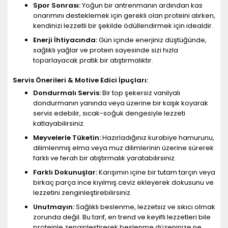
Spor Sonrası:
Yoğun bir antrenmanın ardından kas
onarımını desteklemek için gerekli olan proteini alırken,
kendinizi lezzetli bir şekilde ödüllendirmek için idealdir.
Enerji İhtiyacında:
Gün içinde enerjiniz düştüğünde,
sağlıklı yağlar ve protein sayesinde sizi hızla
toparlayacak pratik bir atıştırmalıktır.
Servis Önerileri & Motive Edici İpuçları:
Dondurmalı Servis:
Bir top şekersiz vanilyalı
dondurmanın yanında veya üzerine bir kaşık koyarak
servis edebilir, sıcak-soğuk dengesiyle lezzeti
katlayabilirsiniz.
Meyvelerle Tüketin:
Hazırladığınız kurabiye hamurunu,
dilimlenmiş elma veya muz dilimlerinin üzerine sürerek
farklı ve ferah bir atıştırmalık yaratabilirsiniz.
Farklı Dokunuşlar:
Karışımın içine bir tutam tarçın veya
birkaç parça ince kıyılmış ceviz ekleyerek dokusunu ve
lezzetini zenginleştirebilirsiniz.
Unutmayın:
Sağlıklı beslenme, lezzetsiz ve sıkıcı olmak
zorunda değil. Bu tarif, en trend ve keyifli lezzetleri bile
proteinle zenginleştirerek beslenme düzeninize ne