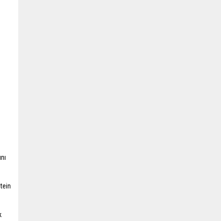
ını
tein
k