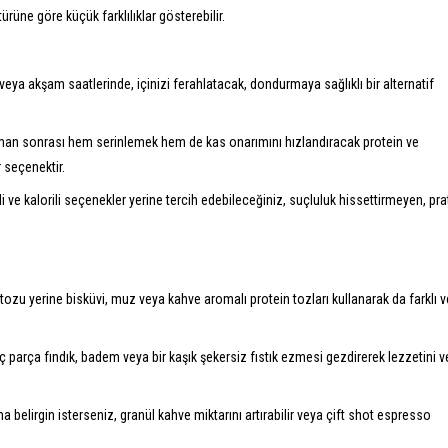
rüne göre küçük farklılıklar gösterebilir.
eya akşam saatlerinde, içinizi ferahlatacak, dondurmaya sağlıklı bir alternatif
an sonrası hem serinlemek hem de kas onarımını hızlandıracak protein ve
r seçenektir.
li ve kalorili seçenekler yerine tercih edebileceğiniz, suçluluk hissettirmeyen, pra
tozu yerine bisküvi, muz veya kahve aromalı protein tozları kullanarak da farklı v
 parça fındık, badem veya bir kaşık şekersiz fıstık ezmesi gezdirerek lezzetini v
belirgin isterseniz, granül kahve miktarını artırabilir veya çift shot espresso