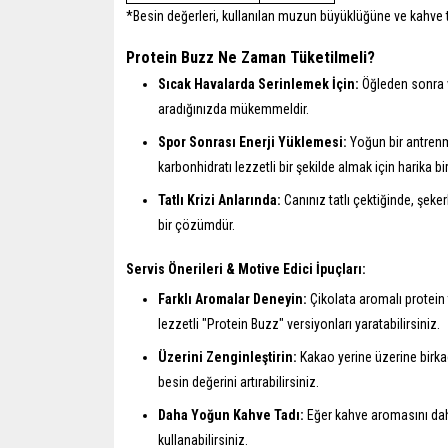
*Besin değerleri, kullanılan muzun büyüklüğüne ve kahve tü
Protein Buzz Ne Zaman Tüketilmeli?
Sıcak Havalarda Serinlemek İçin:
Öğleden sonra v
aradığınızda mükemmeldir.
Spor Sonrası Enerji Yüklemesi:
Yoğun bir antrenm
karbonhidratı lezzetli bir şekilde almak için harika bi
Tatlı Krizi Anlarında:
Canınız tatlı çektiğinde, şeker
bir çözümdür.
Servis Önerileri & Motive Edici İpuçları:
Farklı Aromalar Deneyin:
Çikolata aromalı protein 
lezzetli "Protein Buzz" versiyonları yaratabilirsiniz.
Üzerini Zenginleştirin:
Kakao yerine üzerine birkaç
besin değerini artırabilirsiniz.
Daha Yoğun Kahve Tadı:
Eğer kahve aromasını daha 
kullanabilirsiniz.