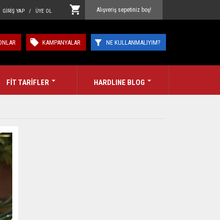
Alışveriş sepetiniz boş!
GİRİŞ YAP / ÜYE OL
ONLAR
KAMPANYALAR
NE KULLANMALIYIM?
FİT TARİFLER
HARDLINE BLOG