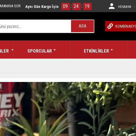
:
:
09
24
18
MANINA SOR
Aynı Gün Kargo İçin
HESABIM - 
ARA
KOMBİNASY
NLER
SPORCULAR
ETKİNLİKLER