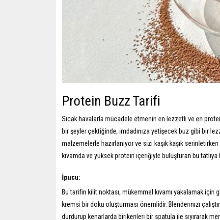
Protein Buzz Tarifi
Sıcak havalarla mücadele etmenin en lezzetli ve en protein
bir şeyler çektiğinde, imdadınıza yetişecek buz gibi bir lez
malzemelerle hazırlanıyor ve sizi kaşık kaşık serinletir
kıvamda ve yüksek protein içeriğiyle buluşturan bu tatlıy
İpucu:
Bu tarifin kilit noktası, mükemmel kıvamı yakalamak için 
kremsi bir doku oluşturması önemlidir. Blenderınızı çalışt
durdurup kenarlarda birikenleri bir spatula ile sıyırarak me