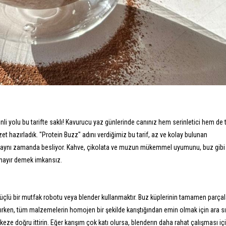
li yolu bu tarifte saklı! Kavurucu yaz günlerinde canınız hem serinletici hem de t
zet hazırladık. "Protein Buzz" adını verdiğimiz bu tarif, az ve kolay bulunan
ken aynı zamanda besliyor. Kahve, çikolata ve muzun mükemmel uyumunu, buz gibi 
a hayır demek imkansız.
güçlü bir mutfak robotu veya blender kullanmaktır. Buz küplerinin tamamen parça
ırırken, tüm malzemelerin homojen bir şekilde karıştığından emin olmak için ara sı
rkeze doğru ittirin. Eğer karışım çok katı olursa, blenderın daha rahat çalışması içi