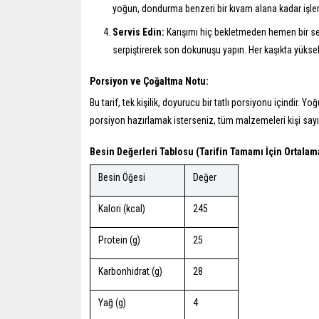
yoğun, dondurma benzeri bir kıvam alana kadar işlem
Servis Edin:
Karışımı hiç bekletmeden hemen bir ser
serpiştirerek son dokunuşu yapın. Her kaşıkta yüksek 
Porsiyon ve Çoğaltma Notu:
Bu tarif, tek kişilik, doyurucu bir tatlı porsiyonu içindir. Y
porsiyon hazırlamak isterseniz, tüm malzemeleri kişi sayıs
Besin Değerleri Tablosu (Tarifin Tamamı İçin Ortalama
Besin Öğesi
Değer
Kalori (kcal)
245
Protein (g)
25
Karbonhidrat (g)
28
Yağ (g)
4