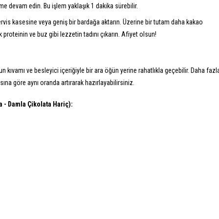
e devam edin. Bu işlem yaklaşık 1 dakika sürebilir.
vis kasesine veya geniş bir bardağa aktarın. Üzerine bir tutam daha kakao
proteinin ve buz gibi lezzetin tadını çıkarın. Afiyet olsun!
oğun kıvamı ve besleyici içeriğiyle bir ara öğün yerine rahatlıkla geçebilir. Daha fazl
ına göre aynı oranda artırarak hazırlayabilirsiniz.
 - Damla Çikolata Hariç):