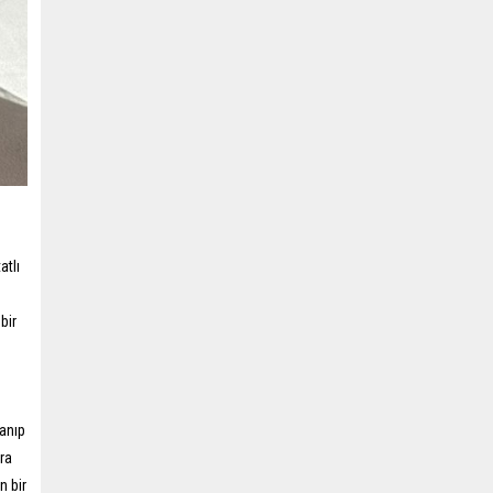
atlı
bir
lanıp
ra
n bir