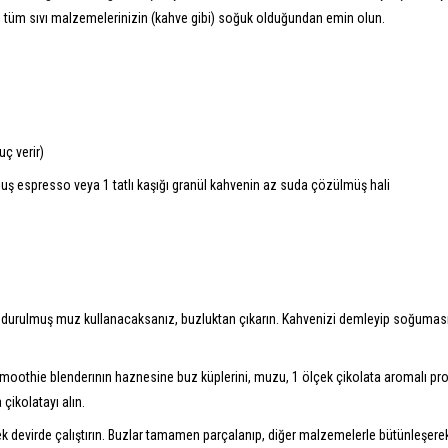
çin, tüm sıvı malzemelerinizin (kahve gibi) soğuk olduğundan emin olun.
ç verir)
uş espresso veya 1 tatlı kaşığı granül kahvenin az suda çözülmüş hali
ndurulmuş muz kullanacaksanız, buzluktan çıkarın. Kahvenizi demleyip soğumas
moothie blenderının haznesine buz küplerini, muzu, 1 ölçek çikolata aromalı pro
çikolatayı alın.
k devirde çalıştırın. Buzlar tamamen parçalanıp, diğer malzemelerle bütünleşere