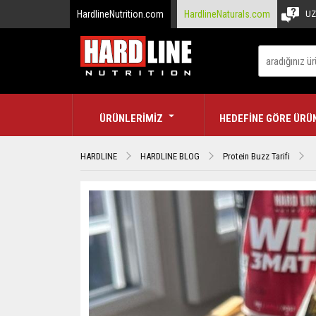
HardlineNutrition.com
HardlineNaturals.com
UZ
ÜRÜNLERİMİZ
HEDEFİNE GÖRE ÜRÜ
HARDLINE
HARDLINE BLOG
Protein Buzz Tarifi