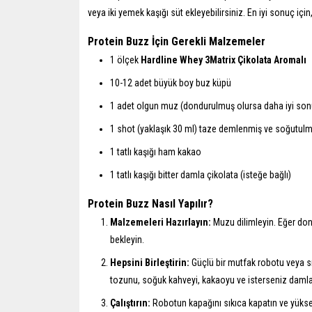
veya iki yemek kaşığı süt ekleyebilirsiniz. En iyi sonuç i
Protein Buzz İçin Gerekli Malzemeler
1 ölçek
Hardline Whey 3Matrix Çikolata Aromalı
10-12 adet büyük boy buz küpü
1 adet olgun muz (dondurulmuş olursa daha iyi sonu
1 shot (yaklaşık 30 ml) taze demlenmiş ve soğutulm
1 tatlı kaşığı ham kakao
1 tatlı kaşığı bitter damla çikolata (isteğe bağlı)
Protein Buzz Nasıl Yapılır?
Malzemeleri Hazırlayın:
Muzu dilimleyin. Eğer do
bekleyin.
Hepsini Birleştirin:
Güçlü bir mutfak robotu veya s
tozunu, soğuk kahveyi, kakaoyu ve isterseniz damla 
Çalıştırın:
Robotun kapağını sıkıca kapatın ve yükse