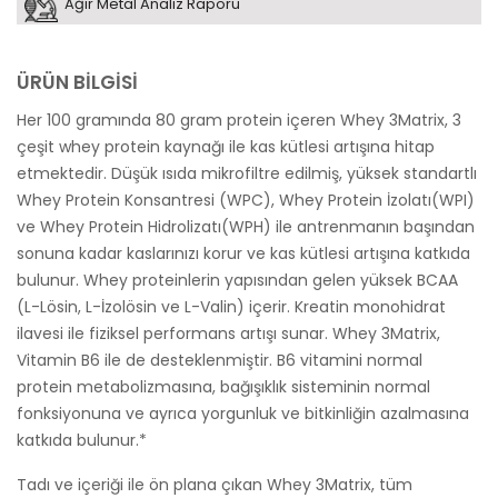
Ağır Metal Analiz Raporu
ÜRÜN BİLGİSİ
Her 100 gramında 80 gram protein içeren Whey 3Matrix, 3
çeşit whey protein kaynağı ile kas kütlesi artışına hitap
etmektedir. Düşük ısıda mikrofiltre edilmiş, yüksek standartlı
Whey Protein Konsantresi (WPC), Whey Protein İzolatı(WPI)
ve Whey Protein Hidrolizatı(WPH) ile antrenmanın başından
sonuna kadar kaslarınızı korur ve kas kütlesi artışına katkıda
bulunur. Whey proteinlerin yapısından gelen yüksek BCAA
(L-Lösin, L-İzolösin ve L-Valin) içerir. Kreatin monohidrat
ilavesi ile fiziksel performans artışı sunar. Whey 3Matrix,
Vitamin B6 ile de desteklenmiştir. B6 vitamini normal
protein metabolizmasına, bağışıklık sisteminin normal
fonksiyonuna ve ayrıca yorgunluk ve bitkinliğin azalmasına
katkıda bulunur.*
Tadı ve içeriği ile ön plana çıkan Whey 3Matrix, tüm