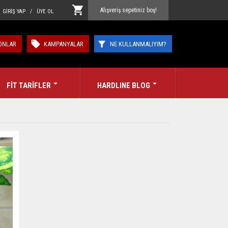
Alışveriş sepetiniz boş!
GİRİŞ YAP / ÜYE OL
ONLAR
KAMPANYALAR
NE KULLANMALIYIM?
FİT TARİFLER
HARDLINE BLOG