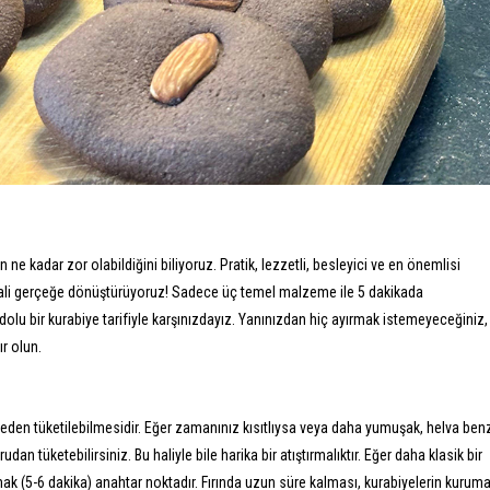
 ne kadar zor olabildiğini biliyoruz. Pratik, lezzetli, besleyici ve en önemlisi
hayali gerçeğe dönüştürüyoruz! Sadece üç temel malzeme ile 5 dakikada
 dolu bir kurabiye tarifiyle karşınızdayız. Yanınızdan hiç ayırmak istemeyeceğiniz,
r olun.
lmeden tüketilebilmesidir. Eğer zamanınız kısıtlıysa veya daha yumuşak, helva ben
an tüketebilirsiniz. Bu haliyle bile harika bir atıştırmalıktır. Eğer daha klasik bir
mak (5-6 dakika) anahtar noktadır. Fırında uzun süre kalması, kurabiyelerin kurum