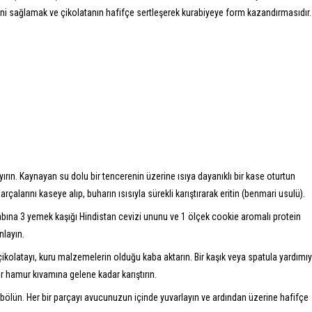
i sağlamak ve çikolatanın hafifçe sertleşerek kurabiyeye form kazandırmasıdır.
yırın. Kaynayan su dolu bir tencerenin üzerine ısıya dayanıklı bir kase oturtun
alarını kaseye alıp, buharın ısısıyla sürekli karıştırarak eritin (benmari usulü).
kabına 3 yemek kaşığı Hindistan cevizi ununu ve 1 ölçek cookie aromalı protein
nlayın.
r çikolatayı, kuru malzemelerin olduğu kaba aktarın. Bir kaşık veya spatula yardımıy
ir hamur kıvamına gelene kadar karıştırın.
 bölün. Her bir parçayı avucunuzun içinde yuvarlayın ve ardından üzerine hafifçe