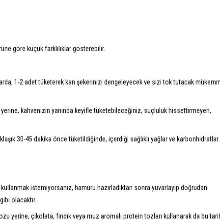
üne göre küçük farklılıklar gösterebilir.
larda, 1-2 adet tüketerek kan şekerinizi dengeleyecek ve sizi tok tutacak mükem
r yerine, kahvenizin yanında keyifle tüketebileceğiniz, suçluluk hissettirmeyen,
şık 30-45 dakika önce tüketildiğinde, içerdiği sağlıklı yağlar ve karbonhidratlar 
n kullanmak istemiyorsanız, hamuru hazırladıktan sonra yuvarlayıp doğrudan
 gibi olacaktır.
zu yerine, çikolata, fındık veya muz aromalı protein tozları kullanarak da bu tarif