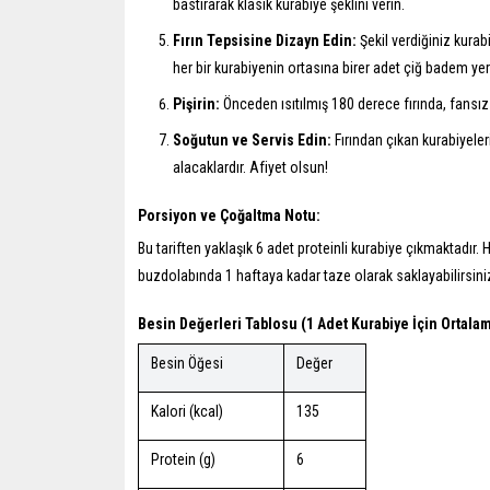
bastırarak klasik kurabiye şeklini verin.
Fırın Tepsisine Dizayn Edin:
Şekil verdiğiniz kurabiy
her bir kurabiyenin ortasına birer adet çiğ badem yerl
Pişirin:
Önceden ısıtılmış 180 derece fırında, fansız
Soğutun ve Servis Edin:
Fırından çıkan kurabiyele
alacaklardır. Afiyet olsun!
Porsiyon ve Çoğaltma Notu:
Bu tariften yaklaşık 6 adet proteinli kurabiye çıkmaktadır
buzdolabında 1 haftaya kadar taze olarak saklayabilirsini
Besin Değerleri Tablosu (1 Adet Kurabiye İçin Ortalam
Besin Öğesi
Değer
Kalori (kcal)
135
Protein (g)
6