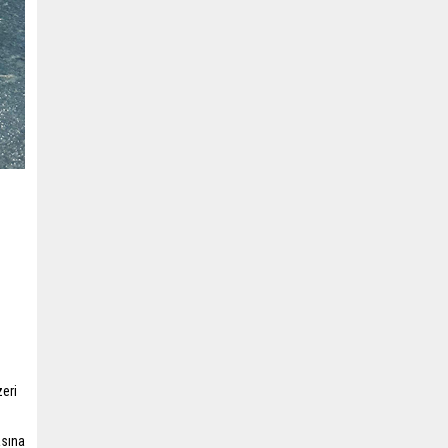
zeri
asına