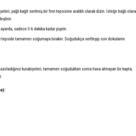
eleri, yağlı kağıt serilmiş bir fırın tepsisine aralıklı olarak dizin. İsteğe bağlı olar
eştirin.
 ayarda, sadece 5-6 dakika kadar pişirin.
ri tepside tamamen soğumaya bırakın. Soğudukça sertleşip son dokularını
. Hazırladığınız kurabiyeleri, tamamen soğuduktan sonra hava almayan bir kapta,
z.
a):