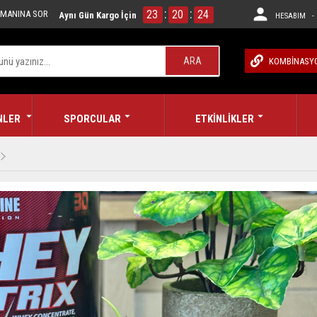
:
:
23
20
23
MANINA SOR
Aynı Gün Kargo İçin
HESABIM - 
ARA
KOMBİNASY
NLER
SPORCULAR
ETKİNLİKLER