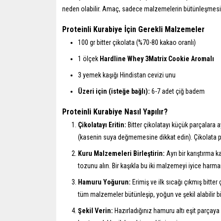
neden olabilir. Amaç, sadece malzemelerin bütünleşmesin
Proteinli Kurabiye İçin Gerekli Malzemeler
100 gr bitter çikolata (%70-80 kakao oranlı)
1 ölçek
Hardline Whey 3Matrix Cookie Aromalı
3 yemek kaşığı Hindistan cevizi unu
Üzeri için (isteğe bağlı):
6-7 adet çiğ badem
Proteinli Kurabiye Nasıl Yapılır?
Çikolatayı Eritin:
Bitter çikolatayı küçük parçalara a
(kasenin suya değmemesine dikkat edin). Çikolata parç
Kuru Malzemeleri Birleştirin:
Ayrı bir karıştırma 
tozunu alın. Bir kaşıkla bu iki malzemeyi iyice harma
Hamuru Yoğurun:
Erimiş ve ilk sıcağı çıkmış bitte
tüm malzemeler bütünleşip, yoğun ve şekil alabilir b
Şekil Verin:
Hazırladığınız hamuru altı eşit parçaya