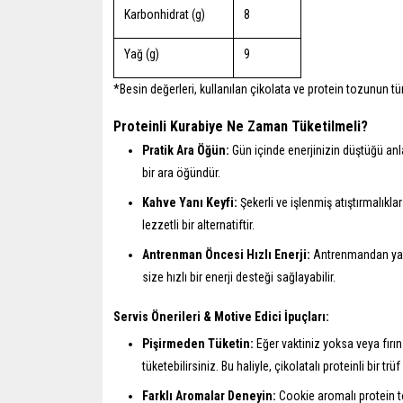
Karbonhidrat (g)
8
Yağ (g)
9
*Besin değerleri, kullanılan çikolata ve protein tozunun tür
Proteinli Kurabiye Ne Zaman Tüketilmeli?
Pratik Ara Öğün:
Gün içinde enerjinizin düştüğü an
bir ara öğündür.
Kahve Yanı Keyfi:
Şekerli ve işlenmiş atıştırmalıkla
lezzetli bir alternatiftir.
Antrenman Öncesi Hızlı Enerji:
Antrenmandan yakla
size hızlı bir enerji desteği sağlayabilir.
Servis Önerileri & Motive Edici İpuçları:
Pişirmeden Tüketin:
Eğer vaktiniz yoksa veya fırı
tüketebilirsiniz. Bu haliyle, çikolatalı proteinli bir trüf
Farklı Aromalar Deneyin:
Cookie aromalı protein to