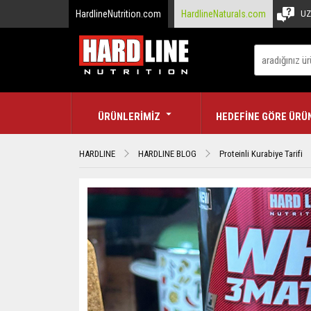
HardlineNutrition.com
HardlineNaturals.com
UZ
ÜRÜNLERİMİZ
HEDEFİNE GÖRE ÜRÜ
HARDLINE
HARDLINE BLOG
Proteinli Kurabiye Tarifi