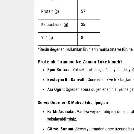
Protein (g)
57
Karbonhidrat (g)
35
Yağ (g)
8
*Besin değerleri, kullanılan ürünlerin markasına ve türüne g
Proteinli Tiramisu Ne Zaman Tüketilmeli?
Spor Sonrası:
Yüksek protein içeriği sayesinde, yoğ
Besleyici Bir Kahvaltı:
Güne enerjik ve tok başlamak i
Ara Öğün:
Öğleden sonra düşen enerjinizi yerine get
Servis Önerileri & Motive Edici İpuçları:
Farklı Aromalar:
Vanilya veya kurabiye aromalı prot
yakalayabilirsiniz.
Görsel Sunum:
Servis yapmadan önce üzerine birkaç