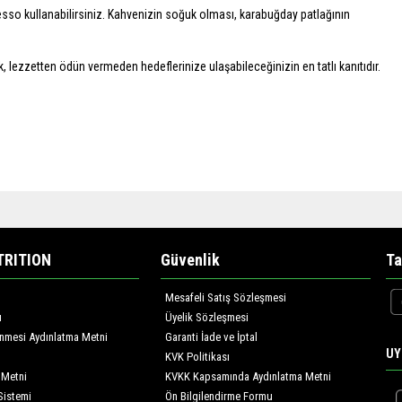
esso kullanabilirsiniz. Kahvenizin soğuk olması, karabuğday patlağının
k, lezzetten ödün vermeden hedeflerinize ulaşabileceğinizin en tatlı kanıtıdır.
TRITION
Güvenlik
Ta
Mesafeli Satış Sözleşmesi
ı
Üyelik Sözleşmesi
lenmesi Aydınlatma Metni
Garanti İade ve İptal
UY
KVK Politikası
 Metni
KVKK Kapsamında Aydınlatma Metni
Sistemi
Ön Bilgilendirme Formu