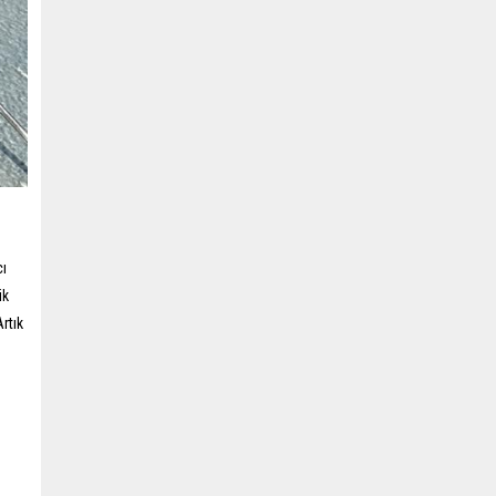
cı
ik
Artık