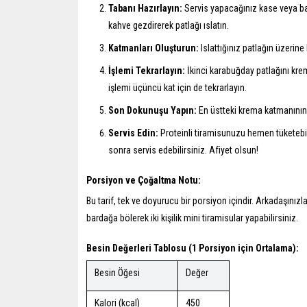
Tabanı Hazırlayın:
Servis yapacağınız kase veya bar
kahve gezdirerek patlağı ıslatın.
Katmanları Oluşturun:
Islattığınız patlağın üzerine 
İşlemi Tekrarlayın:
İkinci karabuğday patlağını krem
işlemi üçüncü kat için de tekrarlayın.
Son Dokunuşu Yapın:
En üstteki krema katmanının 
Servis Edin:
Proteinli tiramisunuzu hemen tüketebil
sonra servis edebilirsiniz. Afiyet olsun!
Porsiyon ve Çoğaltma Notu:
Bu tarif, tek ve doyurucu bir porsiyon içindir. Arkadaşını
bardağa bölerek iki kişilik mini tiramisular yapabilirsiniz.
Besin Değerleri Tablosu (1 Porsiyon için Ortalama):
Besin Öğesi
Değer
Kalori (kcal)
450