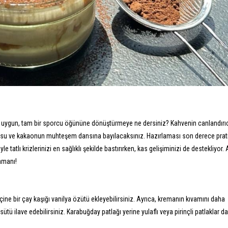
ize uygun, tam bir sporcu öğününe dönüştürmeye ne dersiniz? Kahvenin canlandırı
okusu ve kakaonun muhteşem dansına bayılacaksınız. Hazırlaması son derece prat
 tatlı krizlerinizi en sağlıklı şekilde bastırırken, kas gelişiminizi de destekliyor. 
amanı!
içine bir çay kaşığı vanilya özütü ekleyebilirsiniz. Ayrıca, kremanın kıvamını daha
tü ilave edebilirsiniz. Karabuğday patlağı yerine yulaflı veya pirinçli patlaklar da