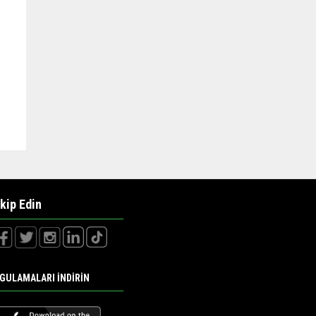
kip Edin
GULAMALARI İNDİRİN