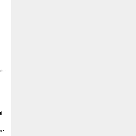
dür.
ti
niz.