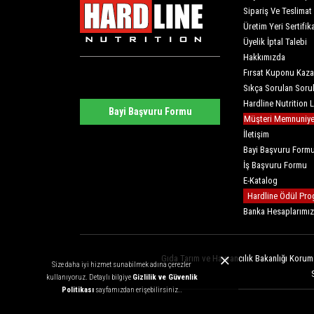
Sipariş Ve Teslimat
Üretim Yeri Sertifika
Üyelik İptal Talebi
Hakkımızda
Fırsat Kuponu Kaza
Sıkça Sorulan Soru
Hardline Nutrition 
Bayi Başvuru Formu
Müşteri Memnuniyet
İletişim
Bayi Başvuru Form
İş Başvuru Formu
E-Katalog
Hardline Ödül Pro
Banka Hesaplarımız
Gıda Tarım ve Hayvancılık Bakanlığı Koruma
Size daha iyi hizmet sunabilmek adına çerezler
kullanıyoruz. Detaylı bilgiye
Gizlilik ve Güvenlik
Politikası
sayfamızdan erişebilirsiniz..