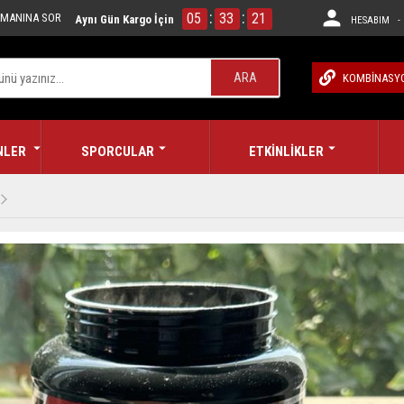
:
:
05
33
20
MANINA SOR
Aynı Gün Kargo İçin
HESABIM - 
ARA
KOMBİNASY
NLER
SPORCULAR
ETKİNLİKLER