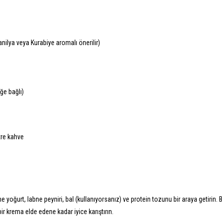
nilya veya Kurabiye aromalı önerilir)
ğe bağlı)
tre kahve
 yoğurt, labne peyniri, bal (kullanıyorsanız) ve protein tozunu bir araya getirin. B
r krema elde edene kadar iyice karıştırın.