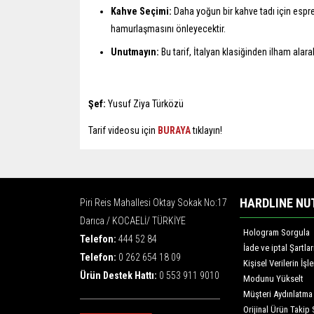
Kahve Seçimi:
Daha yoğun bir kahve tadı için espr
hamurlaşmasını önleyecektir.
Unutmayın:
Bu tarif, İtalyan klasiğinden ilham alara
Şef:
Yusuf Ziya Türközü
Tarif videosu için
BURAYA
tıklayın!
HARDLINE NU
Piri Reis Mahallesi Oktay Sokak No:17
Darıca / KOCAELİ/ TÜRKİYE
Hologram Sorgula
Telefon:
444 52 84
İade ve iptal Şartlar
Telefon:
0 262 654 18 09
Kişisel Verilerin İş
Ürün Destek Hattı:
0 553 911 9010
Modunu Yükselt
Müşteri Aydınlatma
Orijinal Ürün Takip 