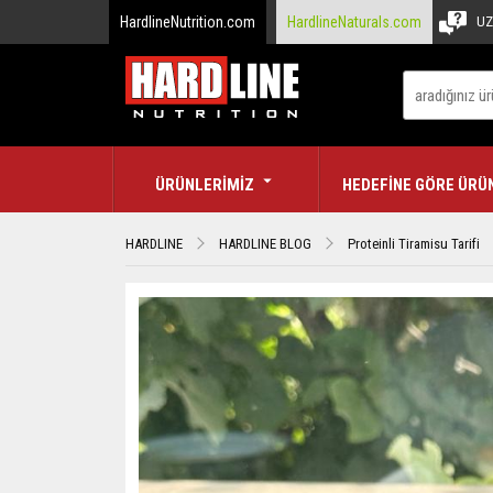
HardlineNutrition.com
HardlineNaturals.com
UZ
ÜRÜNLERİMİZ
HEDEFİNE GÖRE ÜRÜ
HARDLINE
HARDLINE BLOG
Proteinli Tiramisu Tarifi