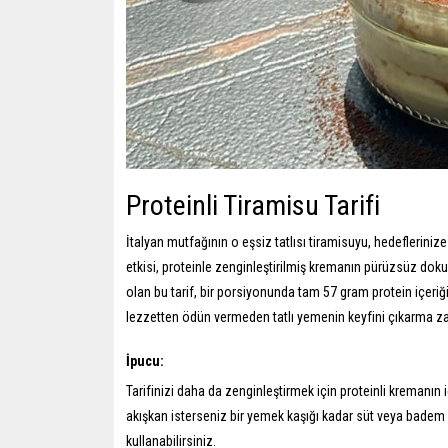
Proteinli Tiramisu Tarifi
İtalyan mutfağının o eşsiz tatlısı tiramisuyu, hedeflerin
etkisi, proteinle zenginleştirilmiş kremanın pürüzsüz d
olan bu tarif, bir porsiyonunda tam 57 gram protein içeriğiyle
lezzetten ödün vermeden tatlı yemenin keyfini çıkarma z
İpucu:
Tarifinizi daha da zenginleştirmek için proteinli kremanın 
akışkan isterseniz bir yemek kaşığı kadar süt veya badem sü
kullanabilirsiniz.