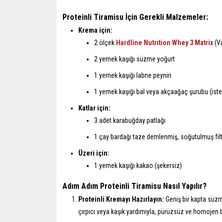
Proteinli Tiramisu İçin Gerekli Malzemeler:
Krema için:
2 ölçek
Hardline Nutrition Whey 3 Matrix
(Va
2 yemek kaşığı süzme yoğurt
1 yemek kaşığı labne peyniri
1 yemek kaşığı bal veya akçaağaç şurubu (iste
Katlar için:
3 adet karabuğday patlağı
1 çay bardağı taze demlenmiş, soğutulmuş fil
Üzeri için:
1 yemek kaşığı kakao (şekersiz)
Adım Adım Proteinli Tiramisu Nasıl Yapılır?
Proteinli Kremayı Hazırlayın:
Geniş bir kapta süzme
çırpıcı veya kaşık yardımıyla, pürüzsüz ve homojen bi