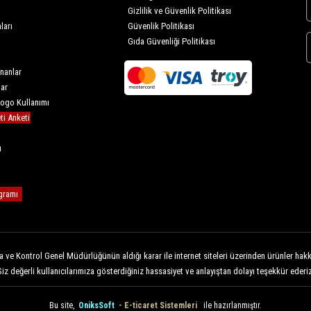
Gizlilik ve Güvenlik Politikası
ları
Güvenlik Politikası
Gıda Güvenliği Politikası
nanlar
lar
Logo Kullanımı
i Anketi
u
gramı
 ve Kontrol Genel Müdürlüğünün aldığı karar ile internet siteleri üzerinden ürünler hakkı
Siz değerli kullanıcılarımıza gösterdiğiniz hassasiyet ve anlayıştan dolayı teşekkür ederiz
Bu site,
OniksSoft
- E-ticaret Sistemleri
ile hazırlanmıştır.