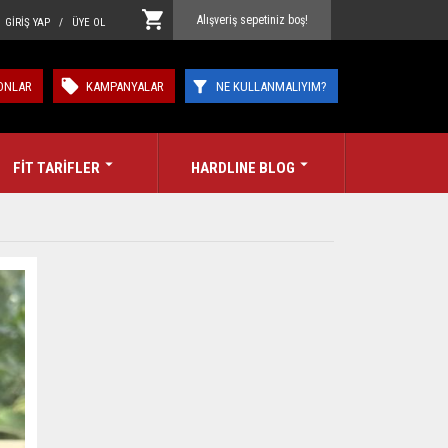
Alışveriş sepetiniz boş!
GİRİŞ YAP / ÜYE OL
ONLAR
KAMPANYALAR
NE KULLANMALIYIM?
FİT TARİFLER
HARDLINE BLOG