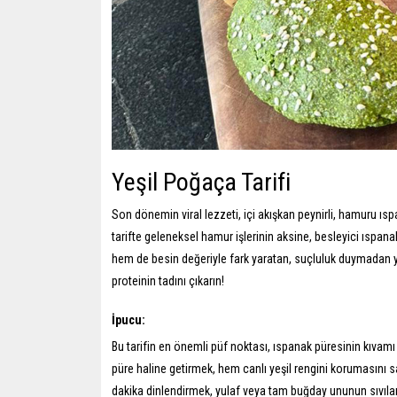
Yeşil Poğaça Tarifi
Son dönemin viral lezzeti, içi akışkan peynirli, hamuru ıs
tarifte geleneksel hamur işlerinin aksine, besleyici ıspa
hem de besin değeriyle fark yaratan, suçluluk duymadan yiye
proteinin tadını çıkarın!
İpucu:
Bu tarifin en önemli püf noktası, ıspanak püresinin kıvam
püre haline getirmek, hem canlı yeşil rengini korumasını
dakika dinlendirmek, yulaf veya tam buğday ununun sıvıla