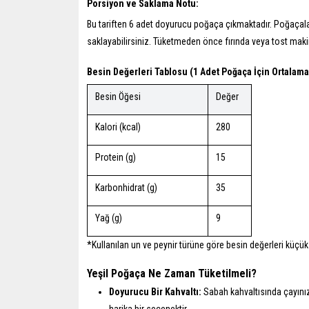
Porsiyon ve Saklama Notu:
Bu tariften 6 adet doyurucu poğaça çıkmaktadır. Poğaça
saklayabilirsiniz. Tüketmeden önce fırında veya tost makine
Besin Değerleri Tablosu (1 Adet Poğaça İçin Ortalama
Besin Öğesi
Değer
Kalori (kcal)
280
Protein (g)
15
Karbonhidrat (g)
35
Yağ (g)
9
*Kullanılan un ve peynir türüne göre besin değerleri küçük fa
Yeşil Poğaça Ne Zaman Tüketilmeli?
Doyurucu Bir Kahvaltı:
Sabah kahvaltısında çayınız
harika bir seçenektir.