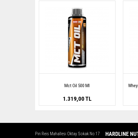
Mct Oil 500 Ml
Whey 
1.319,00 TL
HARDLINE NU
Piri Reis Mahallesi Oktay Sokak No:17