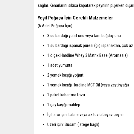
sağlar. Kenarlarını sıkıca kapatarak peynirin pişerken dışar
Yeşil Poğaça İçin Gerekli Malzemeler
(6 Adet Poğaça İçin)
3 su bardağı yulaf unu veya tam buğday unu
1 su bardağı ıspanak püresi (çiğ ıspanaktan, çok az 
1 ölçek Hardline Whey 3 Matrix Base (Aromasız)
1 adet yumurta
2 yemek kaşığı yoğurt
1 yemek kaşığı Hardline MCT Oil (veya zeytinyağı)
1 paket kabartma tozu
1 çay kaşığı mahlep
İç harcı için: Labne veya az tuzlu beyaz peynir
Üzeri için: Susam (isteğe bağlı)