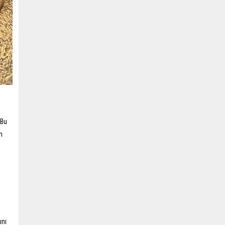
 Bu
n
ını