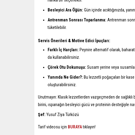
Besleyici Ara Öğün:
Gün içinde acıktığınızda, yanınız
Antrenman Sonrası Toparlanma:
Antrenman sonras
tüketilebilir.
Servis Önerileri & Motive Edici İpuçları:
Farklı İç Harçları:
Peynire alternatif olarak, baharat
da kullanabilirsiniz.
Çörek Otu Dokunuşu:
Susam yerine veya susamla bi
Yanında Ne Gider?:
Bu lezzetli poğaçaları bir kase 
oluşturabilirsiniz.
Unutmayın: Klasik lezzetlerden vazgeçmeden de sağlıklı b
birini, ıspanağın besleyici gücü ve proteinin desteğiyle nası
Şef:
Yusuf Ziya Türközü
Tarif videosu için
BURAYA
tıklayın!