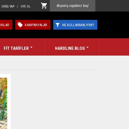
Alışveriş sepetiniz boş!
GİRİŞ YAP / ÜYE OL
ONLAR
KAMPANYALAR
NE KULLANMALIYIM?
FİT TARİFLER
HARDLINE BLOG