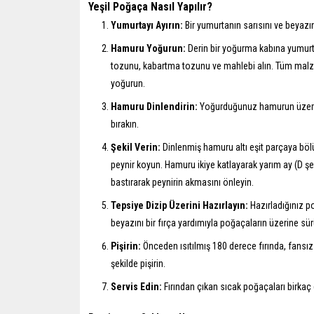
Yeşil Poğaça Nasıl Yapılır?
Yumurtayı Ayırın:
Bir yumurtanın sarısını ve beyazın
Hamuru Yoğurun:
Derin bir yoğurma kabına yumurta
tozunu, kabartma tozunu ve mahlebi alın. Tüm malz
yoğurun.
Hamuru Dinlendirin:
Yoğurduğunuz hamurun üzerini
bırakın.
Şekil Verin:
Dinlenmiş hamuru altı eşit parçaya bölü
peynir koyun. Hamuru ikiye katlayarak yarım ay (D şek
bastırarak peynirin akmasını önleyin.
Tepsiye Dizip Üzerini Hazırlayın:
Hazırladığınız po
beyazını bir fırça yardımıyla poğaçaların üzerine sür
Pişirin:
Önceden ısıtılmış 180 derece fırında, fansız a
şekilde pişirin.
Servis Edin:
Fırından çıkan sıcak poğaçaları birkaç 