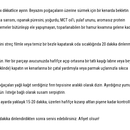
ı dikkatlice ayırın. Beyazını poğaçaların üzerine sürmek için bir kenarda bekletin.
 sarısını, ıspanak püresini, yoğurdu, MCT oil'i, yulaf ununu, aromasız protein
emeler bütünleşip ele yapışmayan, toparlanabilen bir hamur kıvamına gelene ka
 streç filmle veya temiz bir bezle kapatarak oda sıcaklığında 20 dakika dinle
n. Her bir parçayı avucunuzda hafifçe açıp ortasına bir tatlı kaşığı labne veya b
linde) kapatın ve kenarlarına bir çatal yardımıyla veya parmak uçlarınızla sıkıca
ğaçaları yağlı kağıt serdiğiniz fırın tepsisine aralıklı olarak dizin. Ayırdığınız yum
ün. İsteğe bağlı olarak susam serpiştirin.
yarda yaklaşık 15-20 dakika, üzerleri hafifçe kızarıp altları pişene kadar kontroll
dakika dinlendirdikten sonra servis edebilirsiniz. Afiyet olsun!