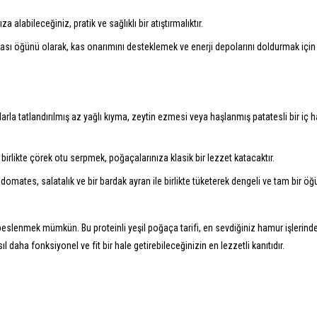
a alabileceğiniz, pratik ve sağlıklı bir atıştırmalıktır.
ı öğünü olarak, kas onarımını desteklemek ve enerji depolarını doldurmak için
larla tatlandırılmış az yağlı kıyma, zeytin ezmesi veya haşlanmış patatesli bir iç h
rlikte çörek otu serpmek, poğaçalarınıza klasik bir lezzet katacaktır.
domates, salatalık ve bir bardak ayran ile birlikte tüketerek dengeli ve tam bir öğ
eslenmek mümkün. Bu proteinli yeşil poğaça tarifi, en sevdiğiniz hamur işlerind
l daha fonksiyonel ve fit bir hale getirebileceğinizin en lezzetli kanıtıdır.