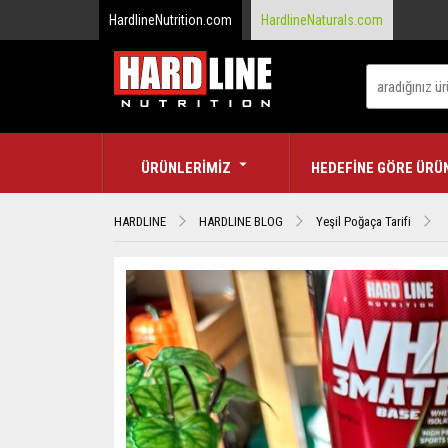
HardlineNutrition.com
HardlineNaturals.com
ÜRÜNLERİMİZ
HEDEFİNE GÖRE ÜRÜ
HARDLINE
HARDLINE BLOG
Yeşil Poğaça Tarifi