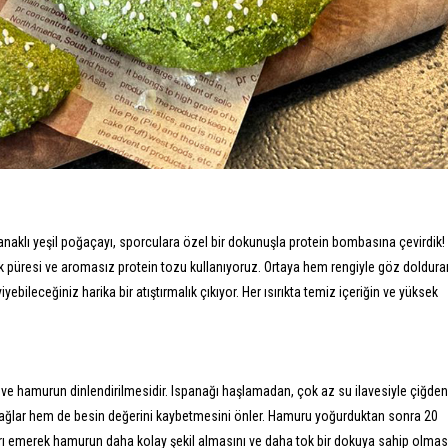
panaklı yeşil poğaçayı, sporculara özel bir dokunuşla protein bombasına çevirdik!
nak püresi ve aromasız protein tozu kullanıyoruz. Ortaya hem rengiyle göz doldura
bileceğiniz harika bir atıştırmalık çıkıyor. Her ısırıkta temiz içeriğin ve yüksek
ı ve hamurun dinlendirilmesidir. Ispanağı haşlamadan, çok az su ilavesiyle çiğden
 sağlar hem de besin değerini kaybetmesini önler. Hamuru yoğurduktan sonra 20
rı emerek hamurun daha kolay şekil almasını ve daha tok bir dokuya sahip olmas