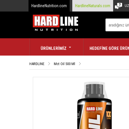
HardlineNutrition.com
HardlineNaturals.com
UZ
ÜRÜNLERİMİZ
HEDEFİNE GÖRE ÜRÜ
HARDLINE
Mct Oil 500 Ml