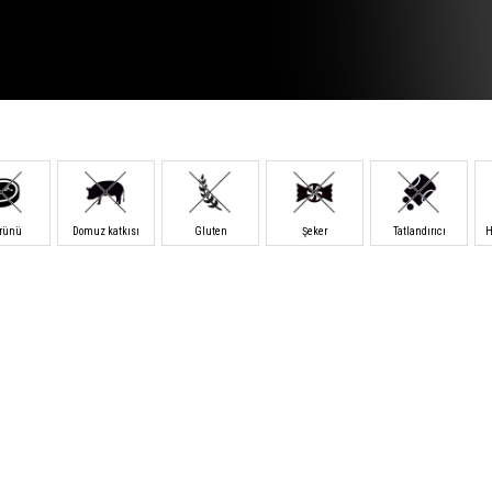
ürünü
Domuz katkısı
Gluten
Şeker
Tatlandırıcı
H