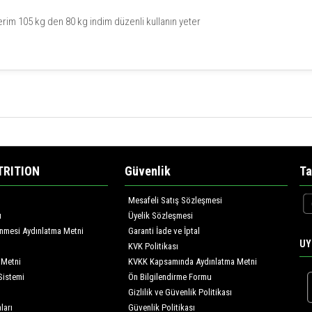
rim 105 kg den 80 kg indim düzenli kullanın yeter
TRITION
Güvenlik
Ta
Mesafeli Satış Sözleşmesi
ı
Üyelik Sözleşmesi
lenmesi Aydınlatma Metni
Garanti İade ve İptal
UY
KVK Politikası
 Metni
KVKK Kapsamında Aydınlatma Metni
Sistemi
Ön Bilgilendirme Formu
Gizlilik ve Güvenlik Politikası
ları
Güvenlik Politikası