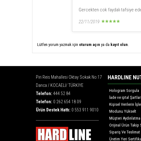
Gercekten cok faydalı tafsiye ede
22/11/2019
Lütfen yorum yazmak için
oturum açın
ya da
kayıt olun
.
HARDLINE NU
Piri Reis Mahallesi Oktay Sokak No:17
Darıca / KOCAELİ/ TÜRKİYE
Hologram Sorgula
Telefon:
444 52 84
İade ve iptal Şartlar
Telefon:
0 262 654 18 09
Kişisel Verilerin İş
Ürün Destek Hattı:
0 553 911 9010
Modunu Yükselt
Müşteri Aydınlatma
Orijinal Ürün Takip 
Sipariş Ve Teslimat
Üretim Yeri Sertifika