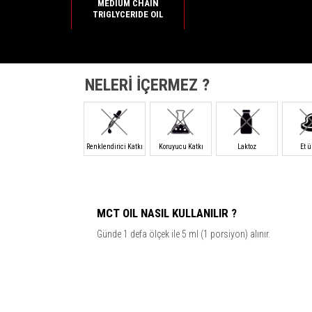
MEDIUM CHAIN
TRIGLYCERIDE OIL
NELERİ İÇERMEZ ?
Renklendirici Katkı
Koruyucu Katkı
Laktoz
Et 
MCT OIL NASIL KULLANILIR ?
Günde 1 defa ölçek ile 5 ml (1 porsiyon) alınır.