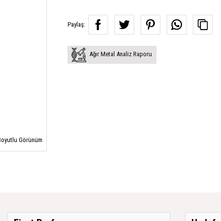
Paylaş:
Ağır Metal Analiz Raporu
oyutlu Görünüm