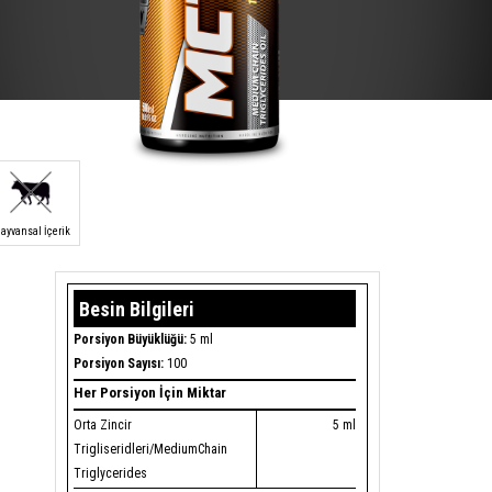
ayvansal İçerik
Besin Bilgileri
Porsiyon Büyüklüğü:
5 ml
Porsiyon Sayısı:
100
Her Porsiyon İçin Miktar
Orta Zincir
5 ml
Trigliseridleri/MediumChain
Triglycerides