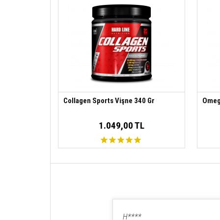
Collagen Sports Vişne 340 Gr
Omega
1.049,00 TL
H****