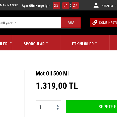
:
:
23
34
26
MANINA SOR
Aynı Gün Kargo İçin
HESABIM - 
ARA
KOMBİNASY
NLER
SPORCULAR
ETKİNLİKLER
Mct Oil 500 Ml
1.319,00 TL
SEPETE E