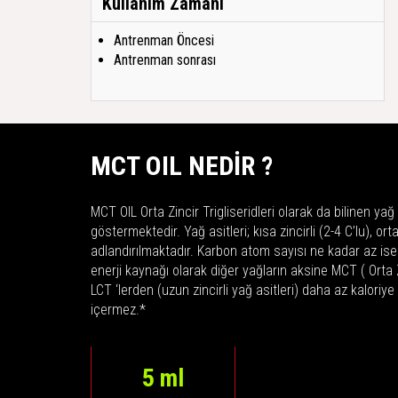
Kullanım Zamanı
Antrenman Öncesi
Antrenman sonrası
MCT OIL NEDİR ?
MCT OIL Orta Zincir Trigliseridleri olarak da bilinen yağ 
göstermektedir. Yağ asitleri; kısa zincirli (2-4 C’lu), orta
adlandırılmaktadır. Karbon atom sayısı ne kadar az ise 
enerji kaynağı olarak diğer yağların aksine MCT ( Orta Zi
LCT ‘lerden (uzun zincirli yağ asitleri) daha az kaloriy
içermez.
*
5
ml