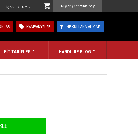
Alışveriş sepetiniz boş!
GİRİŞ YAP / ÜYE OL
ONLAR
KAMPANYALAR
NE KULLANMALIYIM?
FİT TARİFLER
HARDLINE BLOG
KLE