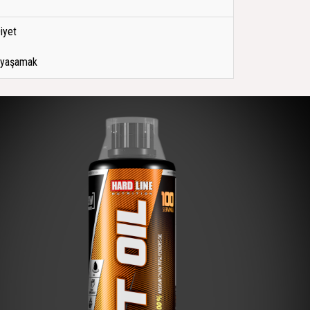
iyet
ı yaşamak