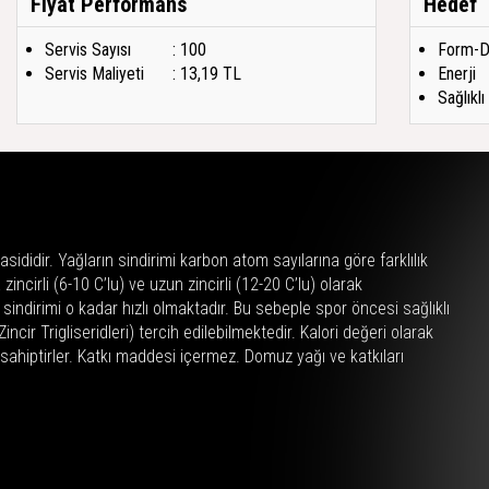
Fiyat Performans
Hedef
Servis Sayısı
: 100
Form-D
Servis Maliyeti
: 13,19 TL
Enerji
Sağlıkl
asididir. Yağların sindirimi karbon atom sayılarına göre farklılık
 zincirli (6-10 C’lu) ve uzun zincirli (12-20 C’lu) olarak
sindirimi o kadar hızlı olmaktadır. Bu sebeple spor öncesi sağlıklı
ncir Trigliseridleri) tercih edilebilmektedir. Kalori değeri olarak
e sahiptirler. Katkı maddesi içermez. Domuz yağı ve katkıları