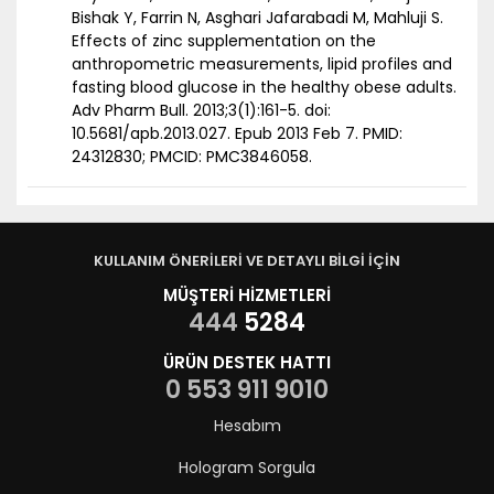
Bishak Y, Farrin N, Asghari Jafarabadi M, Mahluji S.
Effects of zinc supplementation on the
anthropometric measurements, lipid profiles and
fasting blood glucose in the healthy obese adults.
Adv Pharm Bull. 2013;3(1):161-5. doi:
10.5681/apb.2013.027. Epub 2013 Feb 7. PMID:
24312830; PMCID: PMC3846058.
KULLANIM ÖNERİLERİ VE DETAYLI BİLGİ İÇİN
MÜŞTERİ HİZMETLERİ
444
5284
ÜRÜN DESTEK HATTI
0 553 911 9010
Hesabım
Hologram Sorgula