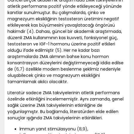
Güncel birçok akademik araştırmada ZMA takviyelerinin
atletik performansı pozitif yönde etkileyeceği yönünde
kanıtlar sunulmuştur. Bu çalışmalarda, çinko ve
magnezyum eksikliğinin testosteron üretimini negatif
etkileyerek kas büyümesini yavaşlatacağı öngörüsü
hakimdir
(4)
. Dahası, güncel bir akademik araştırmada,
düzenli ZMA kullanımının kas kuvveti, fonksiyonel güç,
testosteron ve IGF-1 hormonu üzerine pozitif etkileri
olduğu ifade edilmiştir
(5)
. Her ne kadar bazı
araştırmalarda ZMA alımının bahse konu hormon
konsantrasyon düzeylerini değiştirmeyeceği iddia edilse
de
(6
,7)
özellikle modern beslenme şeklimiz nedeniyle
oluşabilecek çinko ve magnezyum eksikliğini
tamamlamak akılcı olacaktır.
Literatür sadece ZMA takviyelerinin atletik performans
özelinde etkinliğini incelememiştir. Aynı zamanda, genel
sağlık üzerine ZMA takviyelerinin etkinliğine de
yoğunlaşmıştır. Bu bağlamda, literatürden elde edilen
sonuçlar ışığında ZMA takviyelerinin etkinlikleri.
İmmun yanıt stimülasyonu
(8
,9)
,