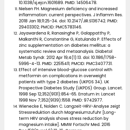
10.1038/sj.ejcn.1601689. PMID: 14506478.
Nielsen FH. Magnesium deficiency and increased
inflammation: current perspectives. J Inflamm Res.
2018 Jan 18;11:25-34. doi: 10.2147/JIR.S136742. PMID:
29403302; PMCID: PMC5783146.
Jayawardena R, Ranasinghe P, Galappatthy P,
Malkanthi R, Constantine G, Katulanda P. Effects of
zinc supplementation on diabetes mellitus: a
systematic review and metaanalysis. Diabetol
Metab Syndr. 2012 Apr 19;4(1):13. doi: 10.1186/1758-
5996-4-13. PMID: 22515411; PMCID: PMC3407731.
Effect of intensive blood-glucose control with
metformin on complications in overweight
patients with type 2 diabetes (UKPDS 34). UK
Prospective Diabetes Study (UKPDS) Group. Lancet.
1998 Sep 12;352(9131):854-65. Erratum in: Lancet
1998 Nov 7;352(9139):1558. PMID: 9742977.
Wienecke E, Nolden C. Langzeit-HRV-Analyse zeigt
Stressreduktion durch Magnesiumzufuhr [Long-
term HRV analysis shows stress reduction by
magnesium intake]. MMW Fortschr Med. 2016