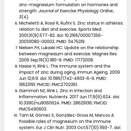
zinc-magnesium formulation on hormones and
strength.
Journal of Exercise Physiology Online
,
3
(4).
Micheletti A, Rossi R, Rufini S. Zinc status in athletes:
relation to diet and exercise. Sports Med.
2001;31(8):577-82. doi: 10.2165/00007256-
200131080-00002. PMID: 11475319.
Nielsen FH, Lukaski HC. Update on the relationship
between magnesium and exercise. Magnes Res.
2006 Sep;19(3):180-9. PMID: 17172008.
Haase H, Rink L. The immune system and the
impact of zinc during aging. Immun Ageing. 2009
Jun 12;6:9. doi: 10.1186/1742-4933-6-9. PMID:
19523191; PMCID: PMC2702361.
Gammoh NZ, Rink L. Zinc in Infection and
Inflammation. Nutrients. 2017 Jun 17;9(6):624. doi:
10.3390/nu9060624. PMID: 28629136; PMCID:
PMC5490603.
Tam M, Gómez S, González-Gross M, Marcos A.
Possible roles of magnesium on the immune
system. Eur J Clin Nutr. 2003 Oct;57(10):1193-7. doi: