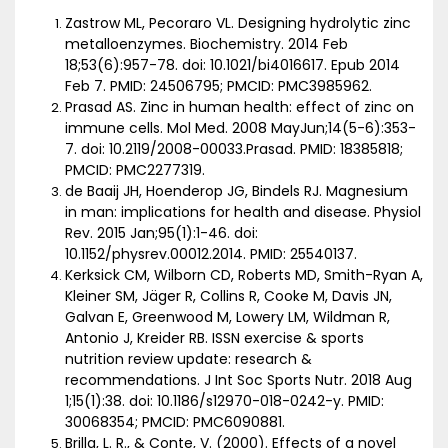
Zastrow ML, Pecoraro VL. Designing hydrolytic zinc
metalloenzymes. Biochemistry. 2014 Feb
18;53(6):957-78. doi: 10.1021/bi4016617. Epub 2014
Feb 7. PMID: 24506795; PMCID: PMC3985962.
Prasad AS. Zinc in human health: effect of zinc on
immune cells. Mol Med. 2008 MayJun;14(5-6):353-
7. doi: 10.2119/2008-00033.Prasad. PMID: 18385818;
PMCID: PMC2277319.
de Baaij JH, Hoenderop JG, Bindels RJ. Magnesium
in man: implications for health and disease. Physiol
Rev. 2015 Jan;95(1):1-46. doi:
10.1152/physrev.00012.2014. PMID: 25540137.
Kerksick CM, Wilborn CD, Roberts MD, Smith-Ryan A,
Kleiner SM, Jäger R, Collins R, Cooke M, Davis JN,
Galvan E, Greenwood M, Lowery LM, Wildman R,
Antonio J, Kreider RB. ISSN exercise & sports
nutrition review update: research &
recommendations. J Int Soc Sports Nutr. 2018 Aug
1;15(1):38. doi: 10.1186/s12970-018-0242-y. PMID:
30068354; PMCID: PMC6090881.
Brilla, L. R., & Conte, V. (2000). Effects of a novel