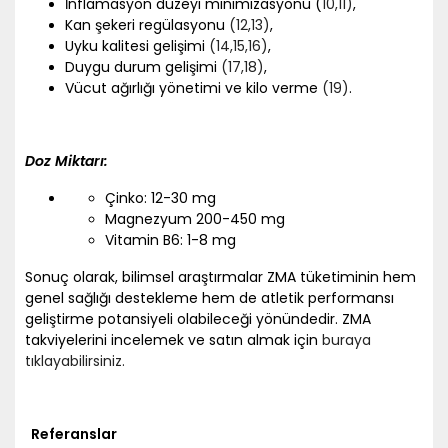
İnflamasyon düzeyi minimizasyonu (
10
,11)
,
Kan şekeri regülasyonu
(12
,13)
,
Uyku kalitesi gelişimi
(14
,15
,16)
,
Duygu durum gelişimi
(17
,18)
,
Vücut ağırlığı yönetimi ve kilo verme
(19)
.
Doz Miktarı:
Çinko: 12-30 mg
Magnezyum 200-450 mg
Vitamin B6: 1-8 mg
Sonuç olarak, bilimsel araştırmalar ZMA tüketiminin hem
genel sağlığı destekleme hem de atletik performansı
geliştirme potansiyeli olabileceği yönündedir. ZMA
takviyelerini incelemek ve satın almak için
buraya
tıklayabilirsiniz.
Referanslar