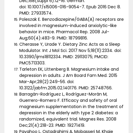
Dec;158(Suppl 6):12-16. German.
doi: 10.1007/s15006-016-9054-7. Epub 2016 Dec 8.
PMID: 27933574.
Poleszak E. Benzodiazepine/GABA(A) receptors are
involved in magnesium-induced anxiolytic-like
behavior in mice. Pharmacol Rep. 2008 Jul-
Aug;60(4):483-9. PMID: 18799816.
Cherasse Y, Urade Y. Dietary Zinc Acts as a Sleep
Modulator. Int J Mol Sci. 2017 Nov 5;18(11):2334. doi:
10.3390/ijms18112334. PMID: 29113075; PMCID:
PMC5713303.
Tarleton EK, Littenberg B. Magnesium intake and
depression in adults. J Am Board Fam Med. 2015
Mar-Apr;28(2):249-56. doi:
10.3122/jabfm.2015.02.140176. PMID: 25748766.
Barragán-Rodríguez L, Rodríguez-Morán M,
Guerrero-Romero F. Efficacy and safety of oral
magnesium supplementation in the treatment of
depression in the elderly with type 2 diabetes: a
randomized, equivalent trial. Magnes Res. 2008
Dec;21(4):218-23. PMID: 19271419.
Payahoo L, Ostadrahimi A, Mobasseri M, Khaje