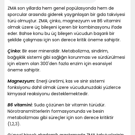
ZMA son yıllarda hem genel popülasyonda hem de
sporcular arasında giderek yaygınlaşan bir gıda takviyesi
türü olmuştur. ZMA; çinko, magnezyum ve B6 vitamini
olmak üzere üç bileşeni içeren bir kombinasyonu ifade
eder. Bahse konu bu üç bileşen vücudun başarılı bir
şekilde çalışması için son derece kritik öneme sahiptir.
Çinko:
Bir eser mineraldir. Metabolizma, sindirim,
bağışıklık sistemi gibi sağlığın korunması ve sürdürülmesi
için elzem olan 300'den fazla enzim için esansiyel
öneme sahiptir.
Magnezyum:
Enerji üretimi, kas ve sinir sistemi
fonksiyonu dahil olmak üzere vücudunuzdaki yüzlerce
kimyasal reaksiyonu desteklemektedir.
B6 vitamini:
Suda çözünen bir vitamin türüdür.
Nörotransmitterlerin formasyonunda ve besin
metabolizması gibi süreçler için son derece kritiktir
(
1
,2
,3)
.