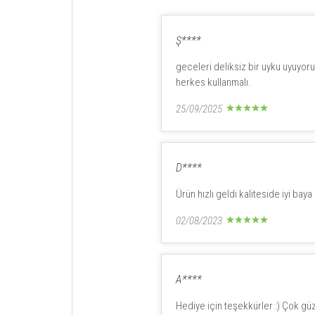
Ş****
geceleri deliksiz bir uyku uyuyo
herkes kullanmalı.
25/09/2025
D****
Ürün hızlı geldi kaliteside iyi b
02/08/2023
A****
Hediye için teşekkürler :) Çok gü