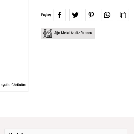
Paylaş:
Ağır Metal Analiz Raporu
oyutlu Görünüm