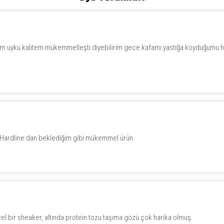
rum uyku kalitem mükemmelleşti diyebilirim gece kafamı yastığa koyduğumu h
aya Hardline dan beklediğim gibi mükemmel ürün
zel bir sheaker, altında protein tozu taşıma gözü çok harika olmuş.