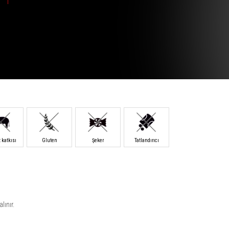
katkısı
Gluten
Şeker
Tatlandırıcı
ınır.