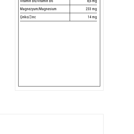
Vitamin B6/Vitamin B6
8,6 mg
Magnezyum/Magnesium
233 mg
Çinko/Zinc
14 mg