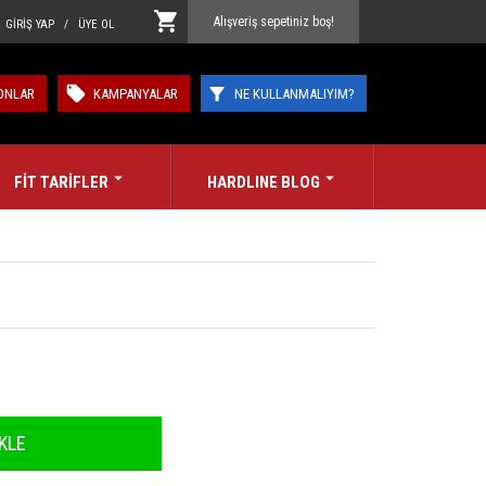
Alışveriş sepetiniz boş!
GİRİŞ YAP / ÜYE OL
ONLAR
KAMPANYALAR
NE KULLANMALIYIM?
FİT TARİFLER
HARDLINE BLOG
KLE