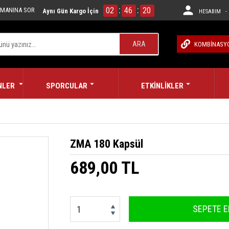
:
:
02
46
19
MANINA SOR
Aynı Gün Kargo İçin
HESABIM - 
ARA
KOMBİNASY
NLER
SPORCULAR
ETKİNLİKLER
ZMA 180 Kapsül
689,00 TL
SEPETE E