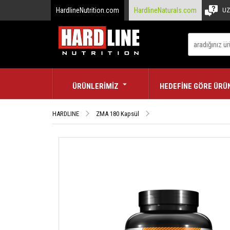
HardlineNutrition.com
HardlineNaturals.com
UZ
ÜRÜNLERİMİZ
HEDEFİNE GÖRE ÜRÜ
HARDLINE
ZMA 180 Kapsül