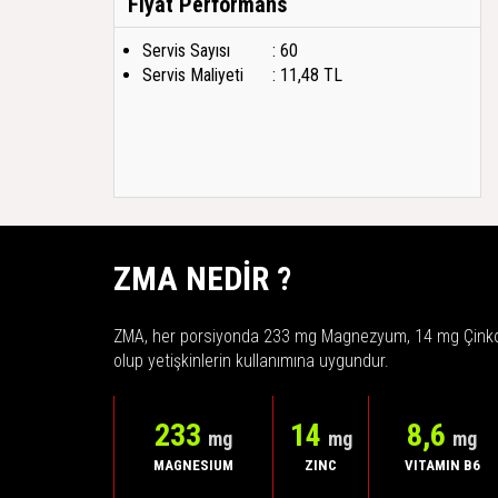
Fiyat Performans
Servis Sayısı
: 60
Servis Maliyeti
: 11,48 TL
ZMA NEDİR ?
ZMA, her porsiyonda 233 mg Magnezyum, 14 mg Çinko v
olup yetişkinlerin kullanımına uygundur.
233
14
8,6
mg
mg
mg
MAGNESIUM
ZINC
VITAMIN B6