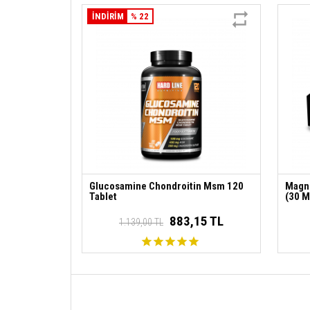
İNDİRİM
% 22
Glucosamine Chondroitin Msm 120
Magne
Tablet
(30 M
883,15 TL
1.139,00 TL