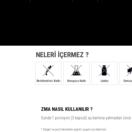
NELERİ İÇERMEZ ?
Renklendirici Katkı
Koruyucu Katkı
Laktoz
Domuz 
ZMA NASIL KULLANILIR ?
Günde 1 porsiyon (3 kapsül) aç karnına yatmadan önce al
* Dengeli ve çeşitli beslenme sağlıklı yaşam için önemlidir.