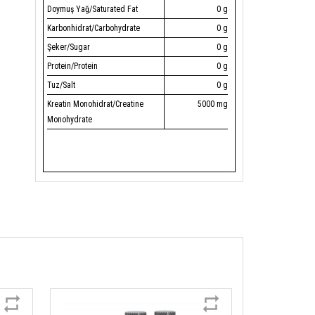
Doymuş Yağ/Saturated Fat
0 g
Karbonhidrat/Carbohydrate
0 g
Şeker/Sugar
0 g
Protein/Protein
0 g
Tuz/Salt
0 g
Kreatin Monohidrat/Creatine
5000 mg
Monohydrate