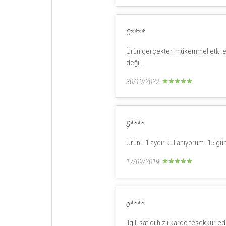
C****
Ürün gerçekten mükemmel etki ediyo
değil.
30/10/2022
Ş****
Ürünü 1 aydır kullanıyorum. 15 günd
17/09/2019
o****
ilgili satıcı,hızlı kargo teşekkür