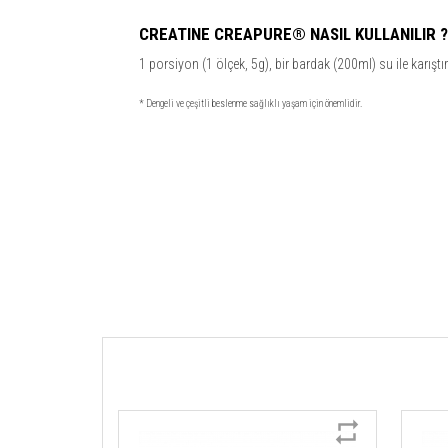
CREATINE CREAPURE® NASIL KULLANILIR ?
1 porsiyon (1 ölçek, 5g), bir bardak (200ml) su ile karışt
* Dengeli ve çeşitli beslenme sağlıklı yaşam için önemlidir.
Etiketler:
kreatin
,
creatine
,
creatin
,
saf
,
kas gelişimi
,
katkısız
,
aro