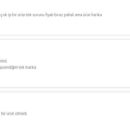
ok iyi bir ürün tek sorunu fiyatı biraz pahalı ama ürün harika
iniz.
 güvendiğim tek marka.
m bir ürün olmadı.