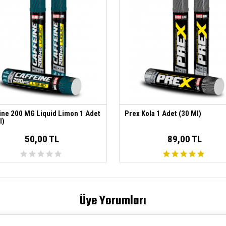
ine 200 MG Liquid Limon 1 Adet
Prex Kola 1 Adet (30 Ml)
l)
50,00 TL
89,00 TL
Üye Yorumları