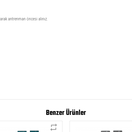
ırarak antrenman öncesi alınız.
masız
Benzer Ürünler