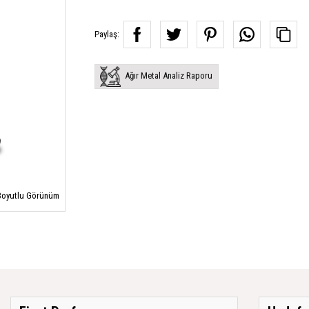
Paylaş:
Ağır Metal Analiz Raporu
oyutlu Görünüm