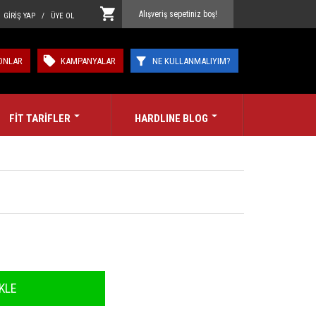
Alışveriş sepetiniz boş!
GİRİŞ YAP / ÜYE OL
ONLAR
KAMPANYALAR
NE KULLANMALIYIM?
FİT TARİFLER
HARDLINE BLOG
KLE