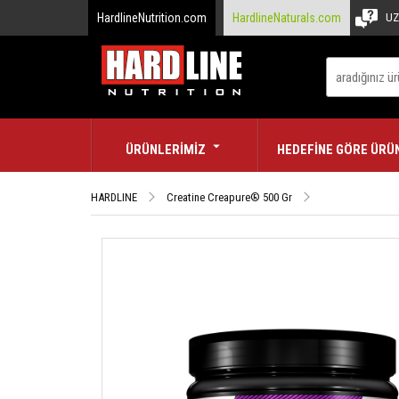
HardlineNutrition.com
HardlineNaturals.com
UZ
ÜRÜNLERİMİZ
HEDEFİNE GÖRE ÜRÜ
HARDLINE
Creatine Creapure® 500 Gr