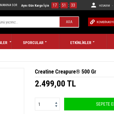
:
:
17
51
32
MANINA SOR
Aynı Gün Kargo İçin
HESABIM - 
ARA
KOMBİNASY
NLER
SPORCULAR
ETKİNLİKLER
Creatine Creapure® 500 Gr
2.499,00 TL
SEPETE E