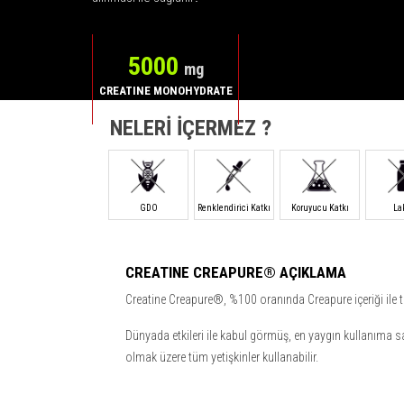
5000
mg
CREATINE MONOHYDRATE
NELERİ İÇERMEZ ?
GDO
Renklendirici Katkı
Koruyucu Katkı
La
CREATINE CREAPURE® AÇIKLAMA
Creatine Creapure®, %100 oranında Creapure içeriği ile tü
Dünyada etkileri ile kabul görmüş, en yaygın kullanıma sa
olmak üzere tüm yetişkinler kullanabilir.