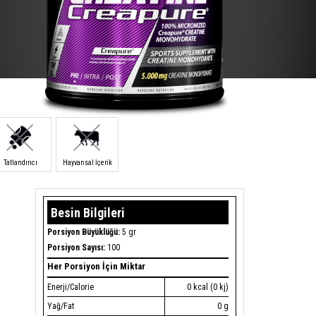
Tatlandırıcı
Hayvansal İçerik
Besin Bilgileri
Porsiyon Büyüklüğü:
5 gr
Porsiyon Sayısı:
100
Her Porsiyon İçin Miktar
Enerji/Calorie
0 kcal (0 kj)
Yağ/Fat
0 g