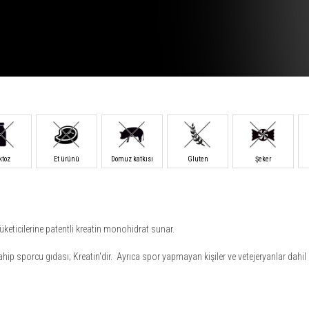
ktoz
Et ürünü
Domuz katkısı
Gluten
Şeker
keticilerine patentli kreatin monohidrat sunar.
hip sporcu gıdası; Kreatin'dir. Ayrıca spor yapmayan kişiler ve vetejeryanlar dahil