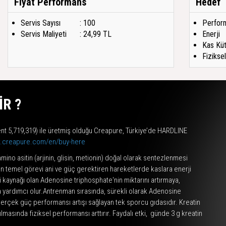
Fiyat Performans
Hedef
Servis Sayısı
: 100
Perfor
Servis Maliyeti
: 24,99 TL
Enerji
Kas Küt
Fizikse
R ?
ent 5,719,319) ile üretmiş olduğu Creapure, Türkiye’de HARDLINE
w.creapure.com/en/buy-here
no asitin (arjinin, glisin, metionin) doğal olarak sentezlenmesi
en temel görevi ani ve güç gerektiren hareketlerde kaslara enerji
 kaynağı olan Adenosine triphosphate'nin miktarını artırmaya,
ya yardımcı olur.Antrenman sırasında, sürekli olarak Adenosine
erçek güç performansı artışı sağlayan tek sporcu gıdasıdır. Kreatin
lmasında fiziksel performansı arttırır. Faydalı etki, günde 3 g kreatin