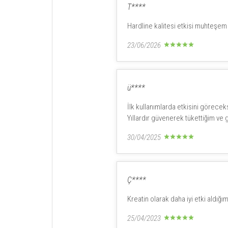
T****
Hardline kalitesi etkisi muhteşem ç
23/06/2026
ü****
İlk kullanımlarda etkisini göreceks
Yıllardır güvenerek tükettiğim ve
30/04/2025
Ç****
Kreatin olarak daha iyi etki aldığı
25/04/2023