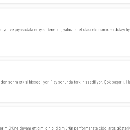
r ve piyasadaki en iyisi denebilir, yalnız lanet olası ekonomiden dolayı fiyat
en sonra etkisi hissediliyor. 1 ay sonunda farkı hissediliyor. Çok başarılı. Har
 ederim.ürüne devam ettiğim için bildiğim ürün performansta ciddi artış göster