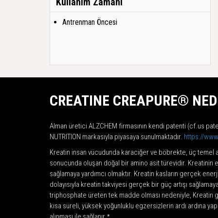
Kullanım Zamanı
Antrenman Öncesi
CREATINE CREAPURE® NEDİ
Alman üretici ALZCHEM firmasının kendi patenti (cf.us pat
NUTRITION markasıyla piyasaya sunulmaktadır.
https://ww
Kreatin insan vücudunda karaciğer ve böbrekte, üç temel ami
sonucunda oluşan doğal bir amino asit türevidir. Kreatinin 
sağlamaya yardımcı olmaktır. Kreatin kasların gerçek enerji
dolayısıyla kreatin takviyesi gerçek bir güç artışı sağlama
triphosphate üreten tek madde olması nedeniyle, Kreatin g
kısa süreli, yüksek yoğunluklu egzersizlerin ardı ardına yapı
alınması ile sağlanır
.*