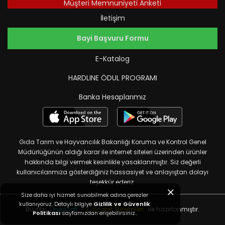
Müşteri Memnuniyeti Anketi
İletişim
Bayi Başvuru Formu
E-Katalog
HARDLINE ÖDUL PROGRAMI
Banka Hesaplarımız
Gıda Tarım ve Hayvancılık Bakanlığı Koruma ve Kontrol Genel
Müdürlüğünün aldığı karar ile internet siteleri üzerinden ürünler
hakkında bilgi vermek kesinlikle yasaklanmıştır. Siz değerli
kullanıcılarımıza gösterdiğiniz hassasiyet ve anlayıştan dolayı
teşekkür ederiz.
Size daha iyi hizmet sunabilmek adına çerezler
kullanıyoruz. Detaylı bilgiye
Gizlilik ve Güvenlik
Bu site,
OniksSoft
- E-ticaret Sistemleri
ile hazırlanmıştır.
Politikası
sayfamızdan erişebilirsiniz..