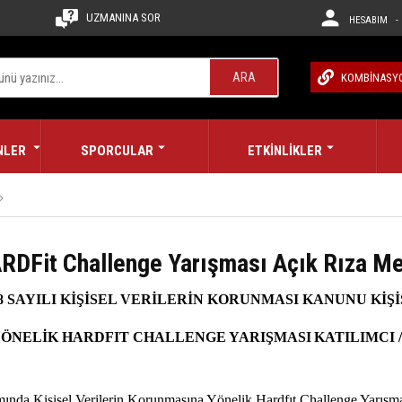
UZMANINA SOR
HESABIM - 
ARA
KOMBİNASY
NLER
SPORCULAR
ETKİNLİKLER
RDFit Challenge Yarışması Açık Rıza Me
8 SAYILI KİŞİSEL VERİLERİN KORUNMASI KANUNU KİŞ
ÖNELİK HARDFIT CHALLENGE YARIŞMASI
KATILIMCI 
amında
Kişisel
Verilerin Korunmasına Yönelik Hardfıt Challenge Yarışm