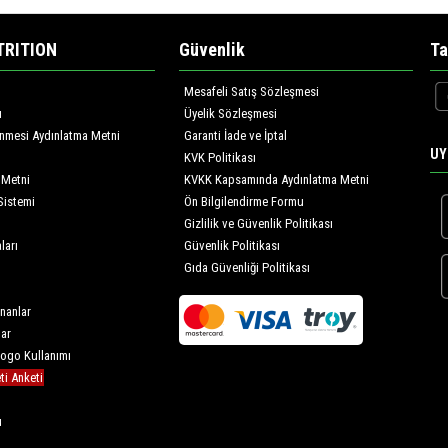
TRITION
Güvenlik
Ta
Mesafeli Satış Sözleşmesi
ı
Üyelik Sözleşmesi
lenmesi Aydınlatma Metni
Garanti İade ve İptal
UY
KVK Politikası
 Metni
KVKK Kapsamında Aydınlatma Metni
Sistemi
Ön Bilgilendirme Formu
Gizlilik ve Güvenlik Politikası
ları
Güvenlik Politikası
Gıda Güvenliği Politikası
nanlar
lar
Logo Kullanımı
i Anketi
u