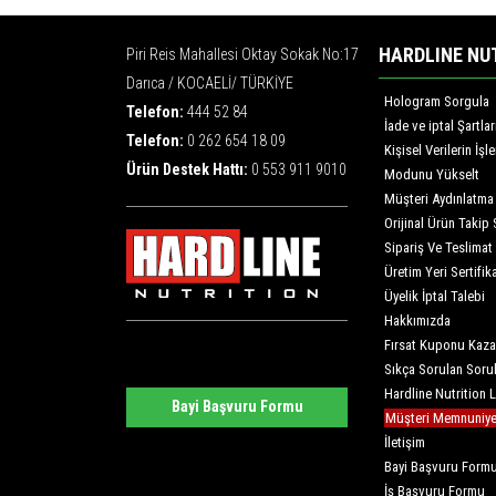
HARDLINE NU
Piri Reis Mahallesi Oktay Sokak No:17
Darıca / KOCAELİ/ TÜRKİYE
Hologram Sorgula
Telefon:
444 52 84
İade ve iptal Şartlar
Telefon:
0 262 654 18 09
Kişisel Verilerin İş
Ürün Destek Hattı:
0 553 911 9010
Modunu Yükselt
Müşteri Aydınlatma
Orijinal Ürün Takip 
Sipariş Ve Teslimat
Üretim Yeri Sertifika
Üyelik İptal Talebi
Hakkımızda
Fırsat Kuponu Kaza
Sıkça Sorulan Soru
Hardline Nutrition 
Bayi Başvuru Formu
Müşteri Memnuniyet
İletişim
Bayi Başvuru Form
İş Başvuru Formu