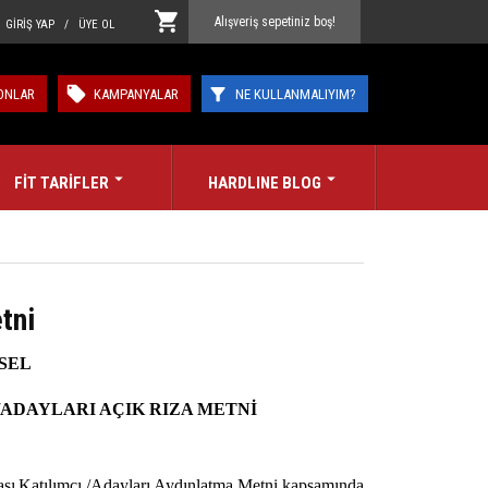
Alışveriş sepetiniz boş!
GİRİŞ YAP / ÜYE OL
ONLAR
KAMPANYALAR
NE KULLANMALIYIM?
FİT TARİFLER
HARDLINE BLOG
tni
İSEL
/ADAYLARI AÇIK RIZA METNİ
ası
Katılımcı /Adayları Aydınlatma Metni
kapsamında