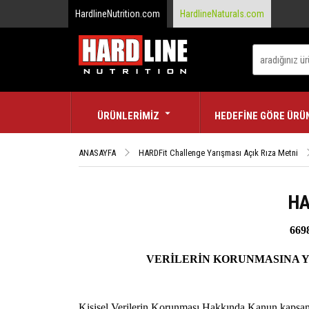
HardlineNutrition.com
HardlineNaturals.com
ÜRÜNLERİMİZ
HEDEFİNE GÖRE ÜRÜ
ANASAYFA
HARDFit Challenge Yarışması Açık Rıza Metni
HA
669
VERİLERİN KORUNMASINA Y
Kişisel Verilerin Korunması Hakkında Kanun kaps