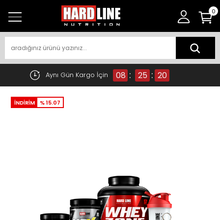
0
:
:
08
25
20
Aynı Gün Kargo İçin
İNDİRİM
% 15.07