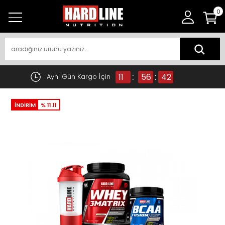
0
:
:
11
56
42
Aynı Gün Kargo İçin
İNDİRİM
% 11.11