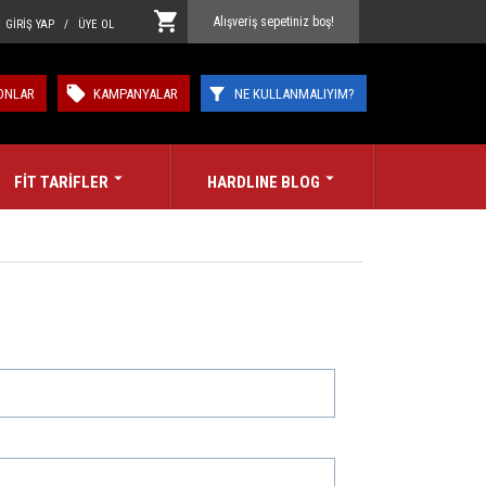
Alışveriş sepetiniz boş!
GİRİŞ YAP / ÜYE OL
ONLAR
KAMPANYALAR
NE KULLANMALIYIM?
FİT TARİFLER
HARDLINE BLOG