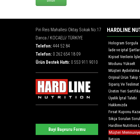
Bildir
HARDLINE NU
Piri Reis Mahallesi Oktay Sokak No:17
Darıca / KOCAELİ/ TÜRKİYE
Hologram Sorgula
Telefon:
444 52 84
İade ve iptal Şartlar
Telefon:
0 262 654 18 09
Kişisel Verilerin İş
Ürün Destek Hattı:
0 553 911 9010
Modunu Yükselt
Müşteri Aydınlatma
Orijinal Ürün Takip 
Sipariş Ve Teslimat
Üretim Yeri Sertifika
Üyelik İptal Talebi
Hakkımızda
Fırsat Kuponu Kaza
Sıkça Sorulan Soru
Hardline Nutrition 
Bayi Başvuru Formu
Müşteri Memnuniyet
İletişim