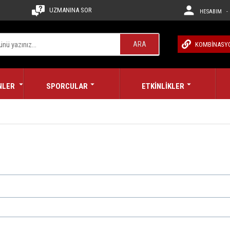
UZMANINA SOR
HESABIM - 
ARA
KOMBİNASY
NLER
SPORCULAR
ETKİNLİKLER