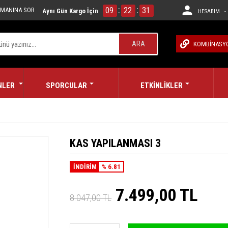
:
:
09
22
30
MANINA SOR
Aynı Gün Kargo İçin
HESABIM - 
ARA
KOMBİNASY
NLER
SPORCULAR
ETKİNLİKLER
KAS YAPILANMASI 3
İNDİRİM
% 6.81
7.499,00 TL
8.047,00 TL