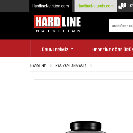
HardlineNutrition.com
HardlineNaturals.com
UZ
ÜRÜNLERİMİZ
HEDEFİNE GÖRE ÜRÜ
HARDLINE
KAS YAPILANMASI 3