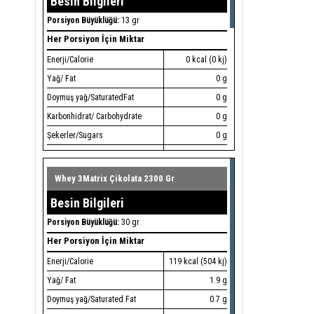
Besin Bilgileri
Porsiyon Büyüklüğü:
13 gr
Her Porsiyon İçin Miktar
Enerji/Calorie
0 kcal (0 kj)
Yağ/ Fat
0 g
Doymuş yağ/SaturatedFat
0 g
Karbonhidrat/ Carbohydrate
0 g
Şekerler/Sugars
0 g
Protein/Protein
0 g
Tuz/Salt
0 g
Whey 3Matrix Çikolata 2300 Gr
Vitamin B6/Vitamin B6
1.4 mg
Besin Bilgileri
EAA (Esansiyel amino asitler)
8.316 mg
Porsiyon Büyüklüğü:
30 gr
L-Lösin / L-Leucine
3.504 mg
Her Porsiyon İçin Miktar
L-Lizin HCL / l-Lysine HCL
1.641 mg
Enerji/Calorie
119 kcal (504 kj)
L-Valin/ L-Valine
876 mg
Yağ/ Fat
1.9 g
L-Izolösin/ L-Isoleucine
790 mg
Doymuş yağ/Saturated Fat
0.7 g
L-Treonin/ L-Threonine
653 mg