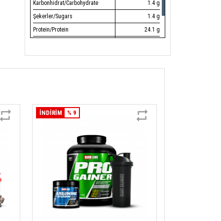
Karbonhidrat/Carbohydrate
1.4 g
L-Fenilalanin / L-Phenylalanine
245 mg
Şekerler/Sugars
1.4 g
L-Metiyonin / L-Methionine
229 mg
Protein/Protein
24.1 g
L-Histidin/ L-Histidine
209 mg
Tuz/Salt
0.21 g
L-Triptofan/ L-Tryptophan
169 mg
Vitamin B6/Vitamin B6
1.4 mg
L-Tirozin / L-Tyrosine
1.000 mg
Taurin/ Taurine
1.000 mg
Kafein / Caffeine
150 mg
İNDİRİM
% 9