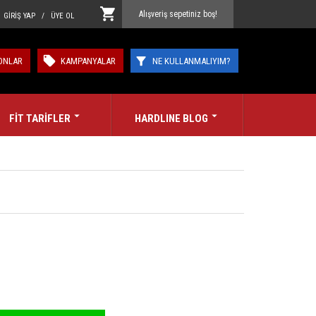
Alışveriş sepetiniz boş!
GİRİŞ YAP / ÜYE OL
ONLAR
KAMPANYALAR
NE KULLANMALIYIM?
FİT TARİFLER
HARDLINE BLOG