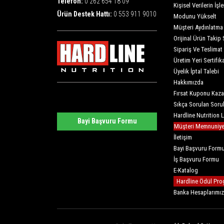
Telefon:
0 262 654 18 09
Kişisel Verilerin İş
Ürün Destek Hattı:
0 553 911 9010
Modunu Yükselt
Müşteri Aydınlatma
Orijinal Ürün Takip 
Sipariş Ve Teslimat
Üretim Yeri Sertifika
Üyelik İptal Talebi
Hakkımızda
Fırsat Kuponu Kaza
Sıkça Sorulan Soru
Hardline Nutrition 
Bayi Başvuru Formu
Müşteri Memnuniyet
İletişim
Bayi Başvuru Form
İş Başvuru Formu
E-Katalog
Hardline Ödül Pro
Banka Hesaplarımız