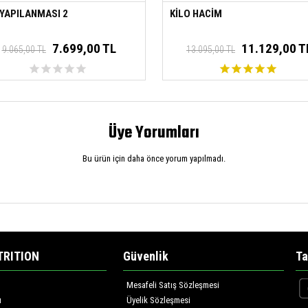
 YAPILANMASI 2
KİLO HACİM
7.699,00 TL
11.129,00 T
9.065,00 TL
13.095,00 TL
Üye Yorumları
Bu ürün için daha önce yorum yapılmadı.
TRITION
Güvenlik
Ta
Mesafeli Satış Sözleşmesi
ı
Üyelik Sözleşmesi