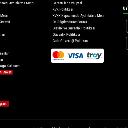
lenmesi Aydınlatma Metni
Garanti İade ve İptal
UY
KVK Politikası
 Metni
KVKK Kapsamında Aydınlatma Metni
Sistemi
Ön Bilgilendirme Formu
Gizlilik ve Güvenlik Politikası
ları
Güvenlik Politikası
Gıda Güvenliği Politikası
nanlar
lar
Logo Kullanımı
i Anketi
u
gramı