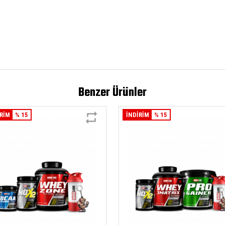
Benzer Ürünler
İRİM
% 15
İNDİRİM
% 15