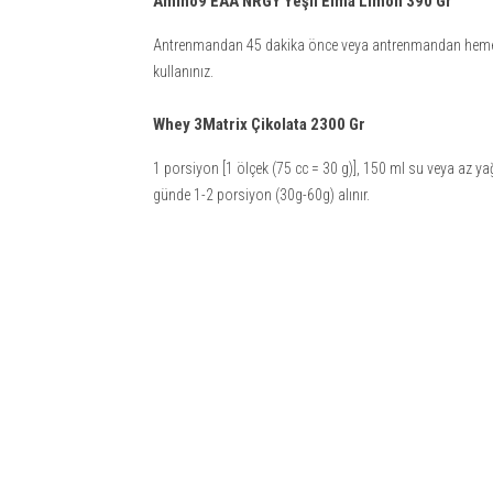
Amino9 EAA NRGY Yeşil Elma Limon 390 Gr
Antrenmandan 45 dakika önce veya antrenmandan hemen so
kullanınız.
Whey 3Matrix Çikolata 2300 Gr
1 porsiyon [1 ölçek (75 cc = 30 g)], 150 ml su veya az y
günde 1-2 porsiyon (30g-60g) alınır.