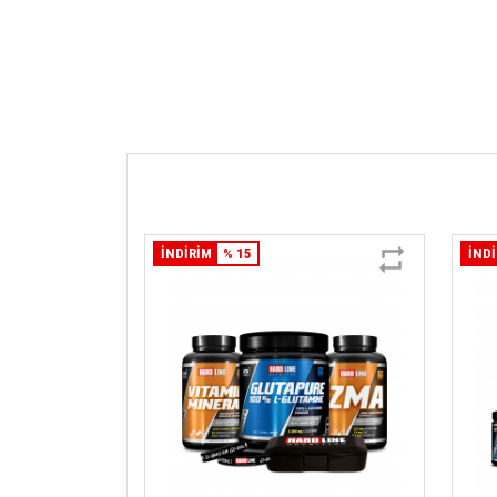
İNDİRİM
% 15
İND