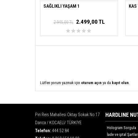
SAĞLIKLI YAŞAM 1
KAS
2.499,00 TL
2.945,00 TL
Lütfen yorum yazmak için
oturum açın
ya da
kayıt olun
.
HARDLINE NU
Piri Reis Mahallesi Oktay Sokak No:17
Darıca / KOCAELİ/ TÜRKİYE
Hologram Sorgula
Telefon:
444 52 84
İade ve iptal Şartlar