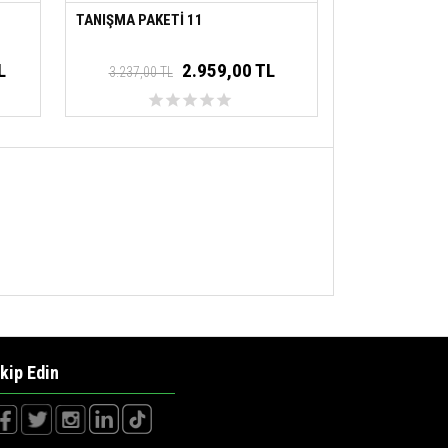
TANIŞMA PAKETİ 11
L
2.959,00 TL
3.237,00 TL
kip Edin