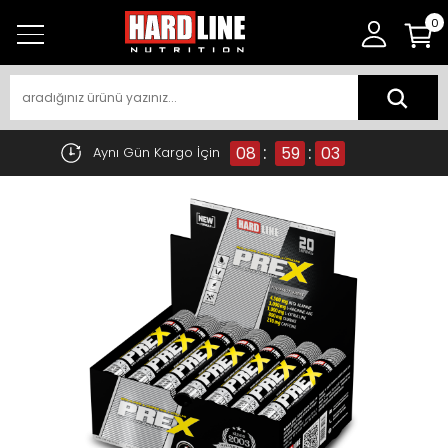
0
:
:
08
59
02
Aynı Gün Kargo İçin