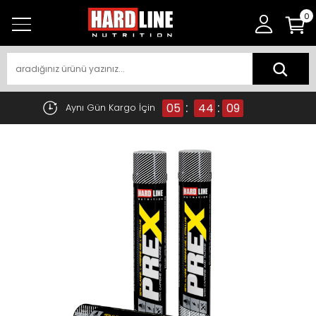
0
:
:
05
44
09
Aynı Gün Kargo İçin