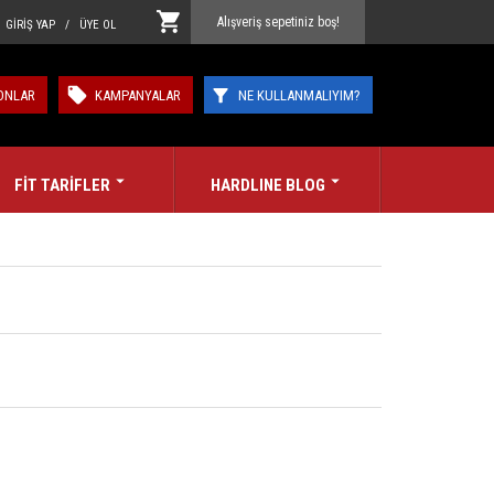
Alışveriş sepetiniz boş!
GİRİŞ YAP / ÜYE OL
ONLAR
KAMPANYALAR
NE KULLANMALIYIM?
FİT TARİFLER
HARDLINE BLOG