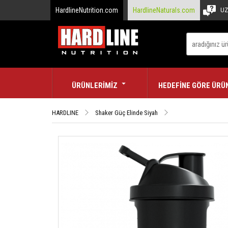
HardlineNutrition.com
HardlineNaturals.com
UZ
ÜRÜNLERİMİZ
HEDEFİNE GÖRE ÜRÜ
HARDLINE
Shaker Güç Elinde Siyah