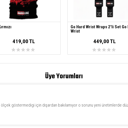
Kırmızı
Go Hard Wrist Wraps 2'li Set Go
Wrist
419,00 TL
449,00 TL
Üye Yorumları
t ölçek göstermedigi için dışardan bakılamıyor o sorunu yeni üretimlerde düze