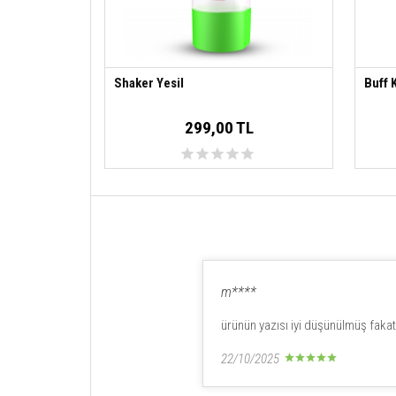
Shaker Yesil
Buff 
299,00 TL
m****
ürünün yazısı iyi düşünülmüş faka
22/10/2025