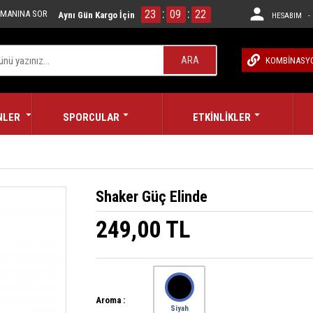
:
:
23
09
21
MANINA SOR
Aynı Gün Kargo İçin
HESABIM - 
ARA
KOMBİNASY
NLER
SPORCULAR
ETKİNLİKLER
Shaker Güç Elinde
249,00 TL
Aroma :
Siyah