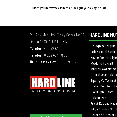
Lütfen yorum yazmak için
oturum açın
ya da
kayıt olun
.
HARDLINE NU
Piri Reis Mahallesi Oktay Sokak No:17
Darıca / KOCAELİ/ TÜRKİYE
Hologram Sorgula
Telefon:
444 52 84
İade ve iptal Şartlar
Telefon:
0 262 654 18 09
Kişisel Verilerin İş
Ürün Destek Hattı:
0 553 911 9010
Modunu Yükselt
Müşteri Aydınlatma
Orijinal Ürün Takip 
Sipariş Ve Teslimat
Üretim Yeri Sertifika
Üyelik İptal Talebi
Hakkımızda
Fırsat Kuponu Kaza
Sıkça Sorulan Soru
Hardline Nutrition 