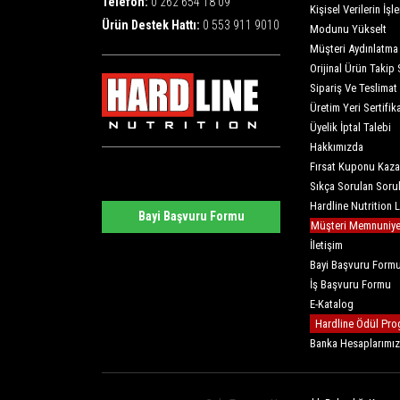
Telefon:
0 262 654 18 09
Kişisel Verilerin İş
Ürün Destek Hattı:
0 553 911 9010
Modunu Yükselt
Müşteri Aydınlatma
Orijinal Ürün Takip 
Sipariş Ve Teslimat
Üretim Yeri Sertifika
Üyelik İptal Talebi
Hakkımızda
Fırsat Kuponu Kaza
Sıkça Sorulan Soru
Hardline Nutrition 
Bayi Başvuru Formu
Müşteri Memnuniyet
İletişim
Bayi Başvuru Form
İş Başvuru Formu
E-Katalog
Hardline Ödül Pro
Banka Hesaplarımız