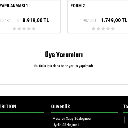
 YAPILANMASI 1
FORM 2
8.919,00 TL
1.749,00 TL
10.484,00 TL
1.987,00 TL
Üye Yorumları
Bu ürün için daha önce yorum yapılmadı.
TRITION
Güvenlik
Ta
Mesafeli Satış Sözleşmesi
ı
Üyelik Sözleşmesi