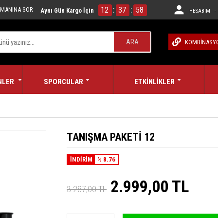
:
:
12
37
57
MANINA SOR
Aynı Gün Kargo İçin
HESABIM - 
ARA
KOMBİNASY
NLER
SPORCULAR
ETKİNLİKLER
TANIŞMA PAKETİ 12
İNDİRİM
% 8.76
2.999,00 TL
3.287,00 TL