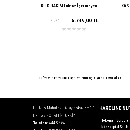
KİLO HACİM Laktoz İçermeyen
KAS
5.749,00 TL
6.764,00 TL
Lütfen yorum yazmak için
oturum açın
ya da
kayıt olun
.
HARDLINE NU
Piri Reis Mahallesi Oktay Sokak No:17
Darıca / KOCAELİ/ TÜRKİYE
Hologram Sorgula
Telefon:
444 52 84
İade ve iptal Şartlar