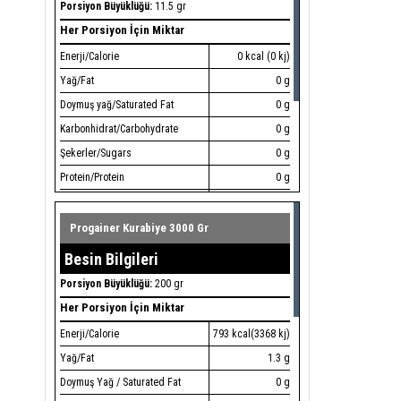
Porsiyon Büyüklüğü:
11.5 gr
Her Porsiyon İçin Miktar
Enerji/Calorie
0 kcal (0 kj)
Yağ/Fat
0 g
Doymuş yağ/Saturated Fat
0 g
Karbonhidrat/Carbohydrate
0 g
Şekerler/Sugars
0 g
Protein/Protein
0 g
Tuz/Salt
0 g
Vitamin B6/Vitamin B6
2 mg
Progainer Kurabiye 3000 Gr
BCAA GLUTAMIN karışımı/BCAA
10 g
Besin Bilgileri
GLUTAMİNE blend
Porsiyon Büyüklüğü:
200 gr
BCAA 4:1:1/BCAA 4:1:1
5.000 mg
Her Porsiyon İçin Miktar
L-Glutamin/L-Glutamine
5.000 mg
Enerji/Calorie
793 kcal(3368 kj)
Yağ/Fat
1.3 g
Doymuş Yağ / Saturated Fat
0 g