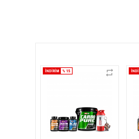
İNDİRİM
% 15
İND