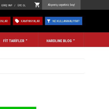
Alışveriş sepetiniz boş!
GİRİŞ YAP / ÜYE OL
ONLAR
KAMPANYALAR
NE KULLANMALIYIM?
FİT TARİFLER
HARDLINE BLOG