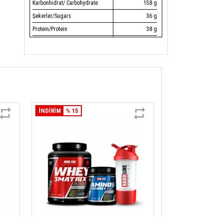
Karbonhidrat/ Carbohydrate
158 g
Şekerler/Sugars
36 g
Protein/Protein
38 g
Tuz/Salt
0 g
Vitamin C/ Vitamin C
60 mg
Tiamin / Vitamin B1
1.4 mg
Riboflavin / Vitamin B2
1.6 mg
Niasin / Vitamin B3
18 mg
Vitamin B6/ Vitamin B6
2 mg
İNDİRİM
% 15
Folik asit/Folic acid
200 µg
Vitamin B12/ Vitamin B12
1 µg
Kalsiyum/Calcium
600 mg
Fosfor/Phosphorious
233 mg
Çinko/Zinc
7.5 mg
Kreatin monohidrat/Creatine
2500 mg
monohydrate
Glutamin/Glutamine
1000 mg