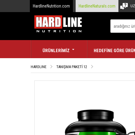
HardlineNutrition.com
HardlineNaturals.com
UZ
ÜRÜNLERİMİZ
HEDEFİNE GÖRE ÜRÜ
HARDLINE
TANIŞMA PAKETİ 12