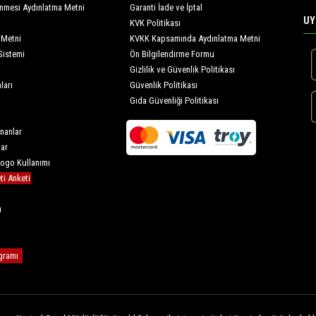
lenmesi Aydınlatma Metni
Garanti İade ve İptal
UY
KVK Politikası
 Metni
KVKK Kapsamında Aydınlatma Metni
Sistemi
Ön Bilgilendirme Formu
Gizlilik ve Güvenlik Politikası
ları
Güvenlik Politikası
Gıda Güvenliği Politikası
nanlar
lar
Logo Kullanımı
i Anketi
u
gramı