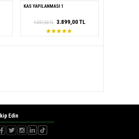
Taurin/Taurine
1000 mg
KAS YAPILANMASI 1
3.899,00 TL
4.597,00 TL
kip Edin