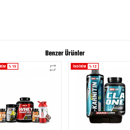
Benzer Ürünler
İRİM
% 15
İNDİRİM
% 12