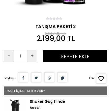
TANIŞMA PAKETİ 3
2.517,00 TL
2.199,00 TL
-
+
SEPETE EKLE
Paylaş:
Fav
PAKET İÇİNDE NELER VAR?
Shaker Güç Elinde
Adet:
1