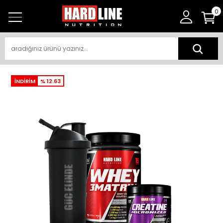
0
İNDİRİM
% 12.63