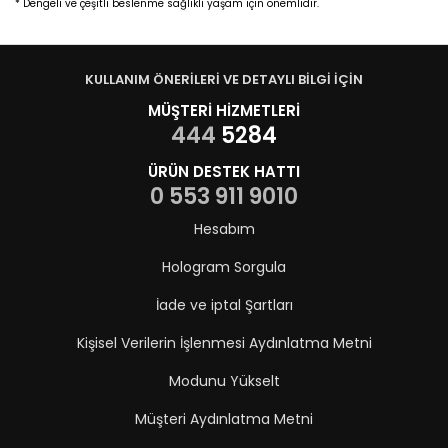
* Dengeli ve çeşitli beslenme sağlıklı yaşam için önemlidir.
KULLANIM ÖNERİLERİ VE DETAYLI BİLGİ İÇİN
MÜŞTERİ HİZMETLERİ
444
5284
ÜRÜN DESTEK HATTI
0 553 911 9010
Hesabım
Hologram Sorgula
İade ve iptal Şartları
Kişisel Verilerin İşlenmesi Aydınlatma Metni
Modunu Yükselt
Müşteri Aydınlatma Metni