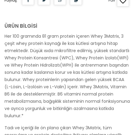
Paylaş:
Fav
ÜRÜN BİLGİSİ
Her 100 gramında 81 gram protein içeren Whey 3Matrix, 3
çeşit whey protein kaynağı ile kas kütlesi artışına hitap
etmektedir. Düşük ısıda mikrofiltre edilmiş, yüksek standartlı
Whey Protein Konsantresi (WPC), Whey Protein İzolatı(WPI)
ve Whey Protein Hidrolizatı(WPH) ile antrenmanın başından
sonuna kadar kaslarınızı korur ve kas kütlesi artışına katkıda
bulunur. Whey proteinlerin yapısından gelen yüksek BCAA
(L-Lösin, L-İzolösin ve L-Valin) içerir. Whey 3Matrix, Vitamin
B6 ile de desteklenmiştir. B6 vitamini normal protein
metabolizmasına, bağışıklık sisteminin normal fonksiyonuna
ve ayrıca yorgunluk ve bitkinliğin azalmasına katkıda
bulunur.*
Tadı ve içeriği ile ön plana çıkan Whey 3Matrix, tüm
sporculara ve protein desteğine ihtiyacı olanlara yönelik