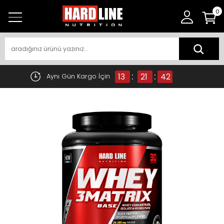
0
:
:
13
21
42
Aynı Gün Kargo İçin