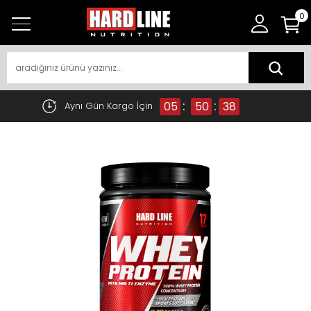
0
:
:
05
50
38
Aynı Gün Kargo İçin