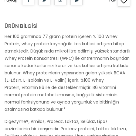
Paylaş:
Fav
ÜRÜN BİLGİSİ
Her 100 gramında 77 gram protein içeren % 100 Whey
Protein, whey protein kaynağı ile kas kütlesi artışına hitap
etmektedir. Düşük ısıda mikrofiltre edilmiş, yüksek standartlı
Whey Protein Konsantresi (WPC) ile antrenmanın başından
sonuna kadar kaslarınızı korur ve kas kütlesi artışına katkıda
bulunur. Whey proteinlerin yapısından gelen yüksek BCAA
(L-Lösin, L-İzolösin ve L-Valin) içerir. %100 Whey
Protein, Vitamin B6 ile de desteklenmiştir. B6 vitamini
normal protein metabolizmasına, bağışıklık sisteminin
normal fonksiyonuna ve ayrıca yorgunluk ve bitkinliğin
azalmasına katkıda bulunur.*
DigeZyme®, Amilaz, Proteaz, Laktaz, Selülaz, Lipaz
enzimlerinin bir karışımıdır. Proteaz proteini, Laktaz laktozu,
Selülaz selülozu, Amilaz nişastayı, Lipaz yağları sindiren