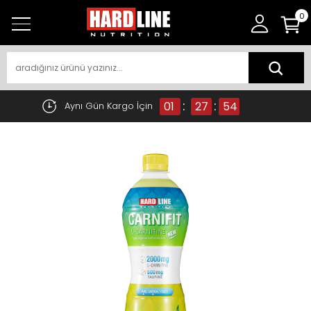
0
:
:
01
27
54
Aynı Gün Kargo İçin