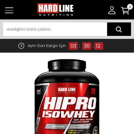
0
:
:
03
30
12
Aynı Gün Kargo İçin