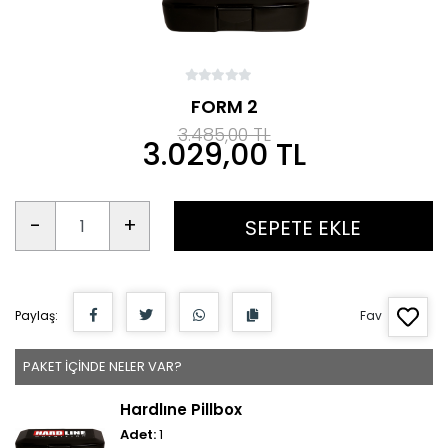
FORM 2
3.485,00 TL
3.029,00 TL
-
+
SEPETE EKLE
Paylaş:
Fav
PAKET İÇİNDE NELER VAR?
Hardlıne Pillbox
Adet:
1