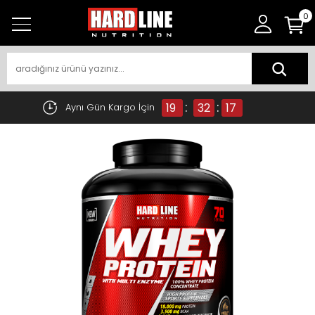
0
:
:
19
32
17
Aynı Gün Kargo İçin