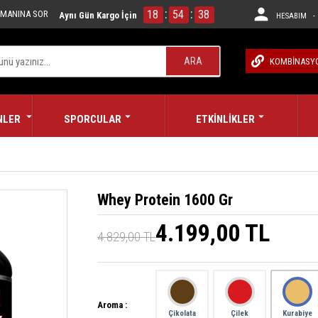
:
:
18
54
38
MANINA SOR
Aynı Gün Kargo İçin
HESABIM - 
ARA
KOMBİNASY
NLER
SPORCULAR
ETKİNLİKLER
Whey Protein 1600 Gr
4.199,00 TL
4.829,00 TL
Aroma :
Çikolata
Çilek
Kurabiye