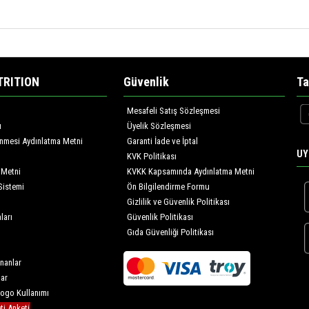
TRITION
Güvenlik
Ta
Mesafeli Satış Sözleşmesi
ı
Üyelik Sözleşmesi
lenmesi Aydınlatma Metni
Garanti İade ve İptal
UY
KVK Politikası
 Metni
KVKK Kapsamında Aydınlatma Metni
Sistemi
Ön Bilgilendirme Formu
Gizlilik ve Güvenlik Politikası
ları
Güvenlik Politikası
Gıda Güvenliği Politikası
nanlar
lar
Logo Kullanımı
i Anketi