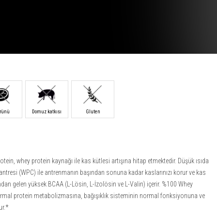
ürünü
Domuz katkısı
Gluten
in, whey protein kaynağı ile kas kütlesi artışına hitap etmektedir. Düşük ısıda
santresi (WPC) ile antrenmanın başından sonuna kadar kaslarınızı korur ve kas
ından gelen yüksek BCAA (L-Lösin, L-İzolösin ve L-Valin) içerir. %100 Whey
 normal protein metabolizmasına, bağışıklık sisteminin normal fonksiyonuna ve
ur.*