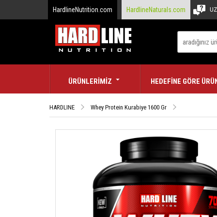
HardlineNutrition.com
HardlineNaturals.com
UZ
ÜRÜNLERİMİZ
HEDEFİNE GÖRE ÜRÜ
HARDLINE
Whey Protein Kurabiye 1600 Gr