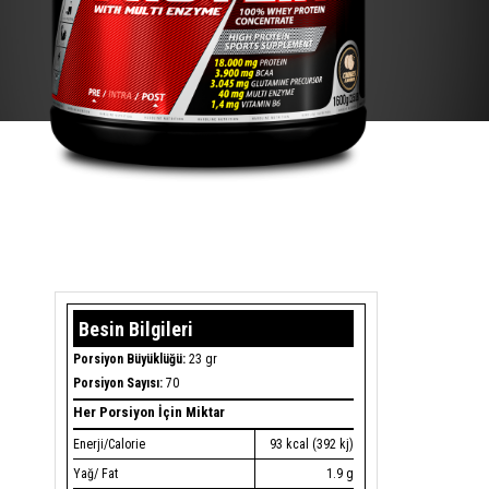
Besin Bilgileri
Porsiyon Büyüklüğü:
23 gr
Porsiyon Sayısı:
70
Her Porsiyon İçin Miktar
Enerji/Calorie
93 kcal (392 kj)
Yağ/ Fat
1.9 g