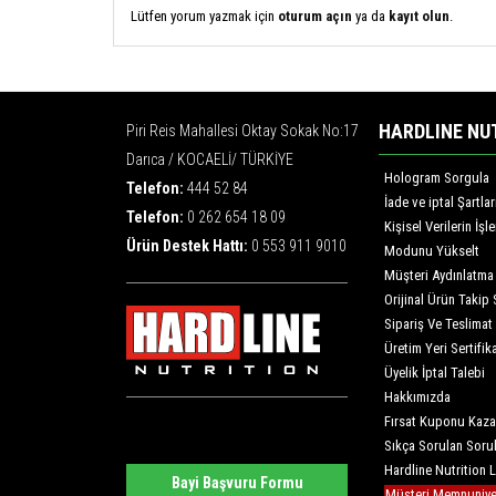
Lütfen yorum yazmak için
oturum açın
ya da
kayıt olun
.
HARDLINE NU
Piri Reis Mahallesi Oktay Sokak No:17
Darıca / KOCAELİ/ TÜRKİYE
Hologram Sorgula
Telefon:
444 52 84
İade ve iptal Şartlar
Telefon:
0 262 654 18 09
Kişisel Verilerin İş
Ürün Destek Hattı:
0 553 911 9010
Modunu Yükselt
Müşteri Aydınlatma
Orijinal Ürün Takip 
Sipariş Ve Teslimat
Üretim Yeri Sertifika
Üyelik İptal Talebi
Hakkımızda
Fırsat Kuponu Kaza
Sıkça Sorulan Soru
Hardline Nutrition 
Bayi Başvuru Formu
Müşteri Memnuniyet