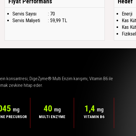
Fiyat Performans
Hedef
Servis Sayısı
: 70
Enerji
Servis Maliyeti
: 59,99 TL
Kas Küt
Kas Küt
Fizikse
tein konsantresi, DigeZyme® Multi Enzim karışımı, Vitamin B6 ile
damak zevkine hitap eder.
045
40
1,4
mg
mg
mg
NE PRECURSOR
MULTI ENZYME
VITAMIN B6