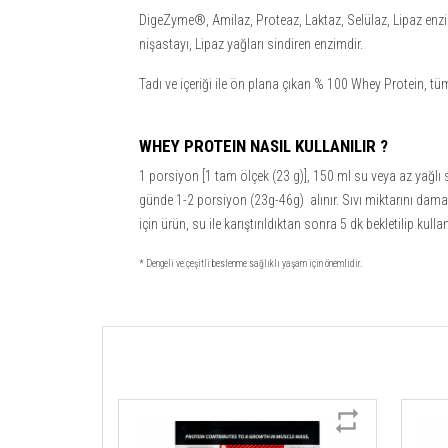
DigeZyme®, Amilaz, Proteaz, Laktaz, Selülaz, Lipaz enziml
nişastayı, Lipaz yağları sindiren enzimdir.
Tadı ve içeriği ile ön plana çıkan % 100 Whey Protein, tüm
WHEY PROTEIN NASIL KULLANILIR ?
1 porsiyon [1 tam ölçek (23 g)], 150 ml su veya az yağlı
günde 1-2 porsiyon (23g-46g) alınır. Sıvı miktarını dama
için ürün, su ile karıştırıldıktan sonra 5 dk bekletilip kullan
* Dengeli ve çeşitli beslenme sağlıklı yaşam için önemlidir.