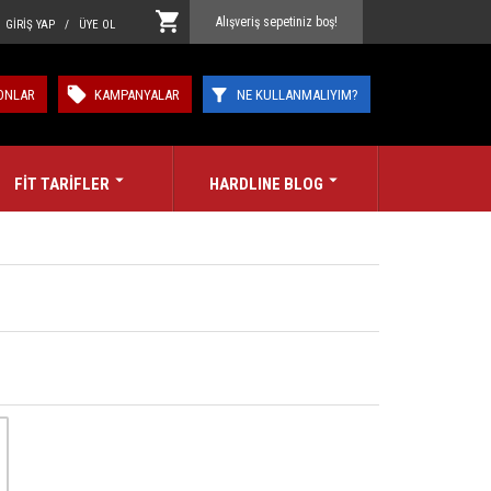
Alışveriş sepetiniz boş!
GİRİŞ YAP / ÜYE OL
ONLAR
KAMPANYALAR
NE KULLANMALIYIM?
FİT TARİFLER
HARDLINE BLOG