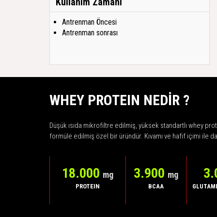
Kullanım Zamanı
Antrenman Öncesi
Antrenman sonrası
WHEY PROTEIN NEDİR ?
Düşük ısıda mikrofiltre edilmiş, yüksek standartlı whey pro
formüle edilmiş özel bir üründür. Kıvamı ve hafif içimi ile 
18.000
3.900
3.
mg
mg
PROTEIN
BCAA
GLUTAMI