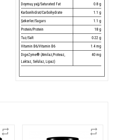
Doymuş yağ/Saturated Fat
0.8 g
Karbonhidrat/Carbohydrate
1.1 g
Şekerler/Sugars
1.1 g
Protein/Protein
18 g
Tuz/Salt
0.22 g
Vitamin B6/Vitamin B6
1.4 mg
DigeZyme® (Amilaz,Proteaz,
40 mg
Laktaz, Selülaz, Lipaz)